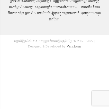
អ្វីៗទាំងអស់ដែលតម្កល់ទុកនៅក្នុង បណ្ណាល័យអេឡិចត្រូនិចខ្មែរ ជាសម្បតិ្ត
របស់ខ្មែរទាំងអស់គ្នា សម្រាប់បម្រើជាប្រយោជន៍សាធារណៈ ដោយមិនគិតរក
និងយកកម្រៃ ព្រមទាំង អាចឱ្យយើងខ្ញុំបានជួយប្រទេសជាតិ បានមួយភាគតូច
ផងដែរ។
រក្សាសិទ្ធិគ្រប់យ៉ាងដោយបណ្ណាល័យអេឡិចត្រូនិចខ្មែរ © 2012 - 2022 |
Designed & Developed by
Vannkorn