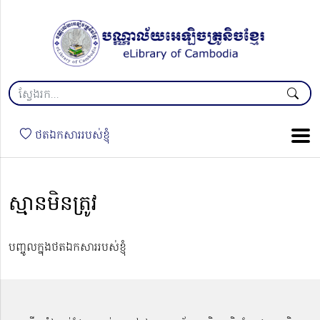
ថតឯកសាររបស់ខ្ញុំ
ស្មានមិនត្រូវ
បញ្ចូលក្នុងថតឯកសាររបស់ខ្ញុំ