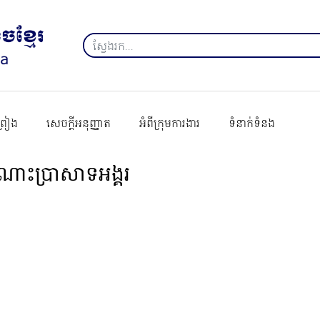
ព្រៀង
សេចក្ដីអនុញ្ញាត
អំពីក្រុមការងារ
ទំនាក់ទំនង
ណោះប្រាសាទអង្គរ