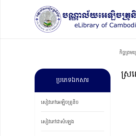
កិច្ចព្រម
ស្រ
ប្រភេទឯកសារ
សៀវភៅអេឡិចត្រូនិច
សៀវភៅជាសំឡេង