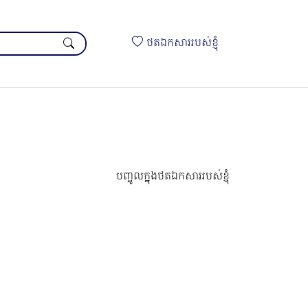
ថតឯកសាររបស់ខ្ញុំ
បញ្ចូលក្នុងថតឯកសាររបស់ខ្ញុំ