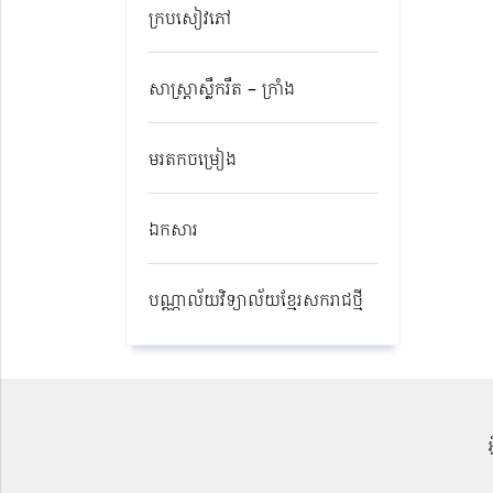
ក្របសៀវភៅ
សាស្ត្រាស្លឹករឹត – ក្រាំង
មរតកចម្រៀង
ឯកសារ
បណ្ណាល័យវិទ្យាល័យខ្មែរសករាជថ្មី​