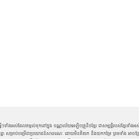
អ្វីៗទាំងអស់ដែលតម្កល់ទុកនៅក្នុង បណ្ណាល័យអេឡិចត្រូនិចខ្មែរ ជាសម្បតិ្តរបស់ខ្មែរទាំងអស
គ្នា សម្រាប់បម្រើជាប្រយោជន៍សាធារណៈ ដោយមិនគិតរក និងយកកម្រៃ ព្រមទាំង អាចឱ្យ