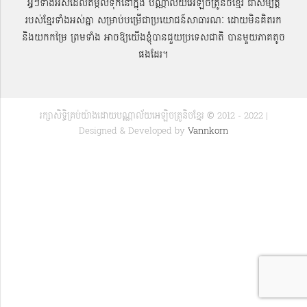
អ្វីៗទាំងអស់ដែលតម្កល់ទុកនៅក្នុង បណ្ណាល័យអេឡិចត្រូនិចខ្មែរ ជាសម្បតិ្ត
របស់ខ្មែរទាំងអស់គ្នា សម្រាប់បម្រើជាប្រយោជន៍សាធារណៈ ដោយមិនគិតរក
និងយកកម្រៃ ព្រមទាំង អាចឱ្យយើងខ្ញុំបានជួយប្រទេសជាតិ បានមួយភាគតូច
ផងដែរ។
រក្សាសិទ្ធិគ្រប់យ៉ាងដោយបណ្ណាល័យអេឡិចត្រូនិចខ្មែរ © 2012 - 2022 |
Designed & Developed by
Vannkorn