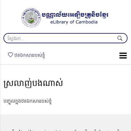
ថតឯកសាររបស់ខ្ញុំ
ស្រលាញ់បងណាស់
បញ្ចូលក្នុងថតឯកសាររបស់ខ្ញុំ