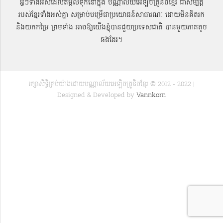
អ្វីៗទាំងអស់ដែលតម្កល់ទុកនៅក្នុង បណ្ណាល័យអេឡិចត្រូនិចខ្មែរ ជាសម្បតិ្ត
របស់ខ្មែរទាំងអស់គ្នា សម្រាប់បម្រើជាប្រយោជន៍សាធារណៈ ដោយមិនគិតរក
និងយកកម្រៃ ព្រមទាំង អាចឱ្យយើងខ្ញុំបានជួយប្រទេសជាតិ បានមួយភាគតូច
ផងដែរ។
រក្សាសិទ្ធិគ្រប់យ៉ាងដោយបណ្ណាល័យអេឡិចត្រូនិចខ្មែរ © 2012 - 2022 |
Designed & Developed by
Vannkorn