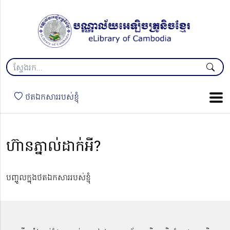
ថតឯកសាររបស់ខ្ញុំ
ហ៊ានភ្នាល់ដាក់អី?
បញ្ចូលក្នុងថតឯកសាររបស់ខ្ញុំ