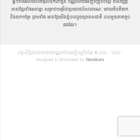
អ្វីៗទាំងអស់ដែលតម្កល់ទុកនៅក្នុង បណ្ណាល័យអេឡិចត្រូនិចខ្មែរ ជាសម្បតិ្ត
របស់ខ្មែរទាំងអស់គ្នា សម្រាប់បម្រើជាប្រយោជន៍សាធារណៈ ដោយមិនគិតរក
និងយកកម្រៃ ព្រមទាំង អាចឱ្យយើងខ្ញុំបានជួយប្រទេសជាតិ បានមួយភាគតូច
ផងដែរ។
រក្សាសិទ្ធិគ្រប់យ៉ាងដោយបណ្ណាល័យអេឡិចត្រូនិចខ្មែរ © 2012 - 2022 |
Designed & Developed by
Vannkorn