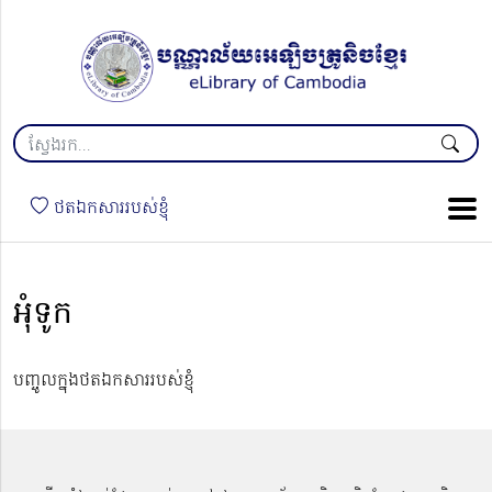
ថតឯកសាររបស់ខ្ញុំ
អុំទូក
បញ្ចូលក្នុងថតឯកសាររបស់ខ្ញុំ