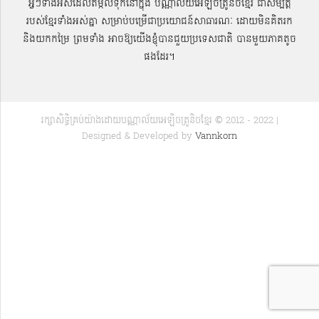
អ្វីៗទាំងអស់ដែលតម្កល់ទុកនៅក្នុង បណ្ណាល័យអេឡិចត្រូនិចខ្មែរ ជាសម្បតិ្ត
របស់ខ្មែរទាំងអស់គ្នា សម្រាប់បម្រើជាប្រយោជន៍សាធារណៈ ដោយមិនគិតរក
និងយកកម្រៃ ព្រមទាំង អាចឱ្យយើងខ្ញុំបានជួយប្រទេសជាតិ បានមួយភាគតូច
ផងដែរ។
រក្សាសិទ្ធិគ្រប់យ៉ាងដោយបណ្ណាល័យអេឡិចត្រូនិចខ្មែរ © 2012 - 2022 |
Designed & Developed by
Vannkorn