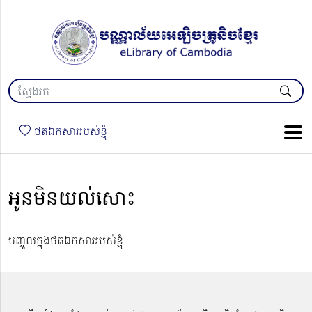
ថតឯកសាររបស់ខ្ញុំ
អូនមិនយល់សោះ
បញ្ចូលក្នុងថតឯកសាររបស់ខ្ញុំ