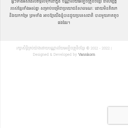
អ្វីៗទាំងអស់ដែលតម្កល់ទុកនៅក្នុង បណ្ណាល័យអេឡិចត្រូនិចខ្មែរ ជាសម្បតិ្ត
របស់ខ្មែរទាំងអស់គ្នា សម្រាប់បម្រើជាប្រយោជន៍សាធារណៈ ដោយមិនគិតរក
និងយកកម្រៃ ព្រមទាំង អាចឱ្យយើងខ្ញុំបានជួយប្រទេសជាតិ បានមួយភាគតូច
ផងដែរ។
រក្សាសិទ្ធិគ្រប់យ៉ាងដោយបណ្ណាល័យអេឡិចត្រូនិចខ្មែរ © 2012 - 2022 |
Designed & Developed by
Vannkorn