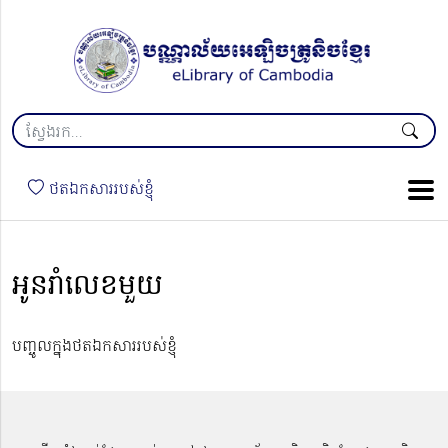
ថតឯកសាររបស់ខ្ញុំ
អូនរាំលេខមួយ
បញ្ចូលក្នុងថតឯកសាររបស់ខ្ញុំ