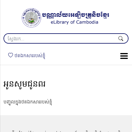
ថតឯកសាររបស់ខ្ញុំ
អូនសូមជូនពរ
បញ្ចូលក្នុងថតឯកសាររបស់ខ្ញុំ