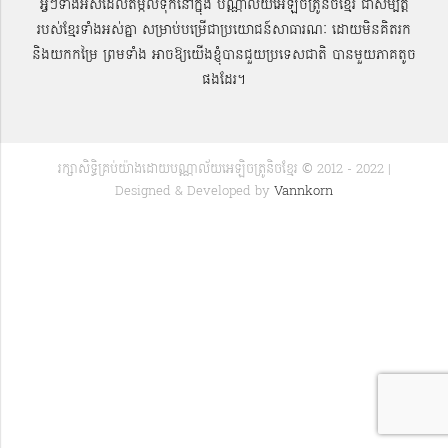
អ្វីៗទាំងអស់ដែលតម្កល់ទុកនៅក្នុង បណ្ណាល័យអេឡិចត្រូនិចខ្មែរ ជាសម្បតិ្ត
របស់ខ្មែរទាំងអស់គ្នា សម្រាប់បម្រើជាប្រយោជន៍សាធារណៈ ដោយមិនគិតរក
និងយកកម្រៃ ព្រមទាំង អាចឱ្យយើងខ្ញុំបានជួយប្រទេសជាតិ បានមួយភាគតូច
ផងដែរ។
រក្សាសិទ្ធិគ្រប់យ៉ាងដោយបណ្ណាល័យអេឡិចត្រូនិចខ្មែរ © 2012 - 2022 |
Designed & Developed by
Vannkorn