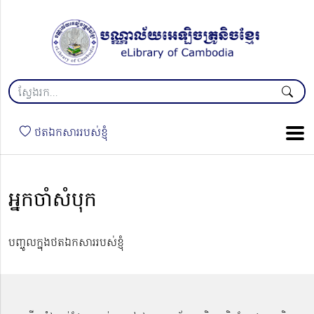
ថតឯកសាររបស់ខ្ញុំ
អ្នកចាំសំបុក
បញ្ចូលក្នុងថតឯកសាររបស់ខ្ញុំ