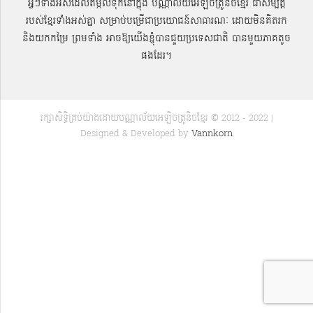
អ្វីៗទាំងអស់ដែលតម្កល់ទុកនៅក្នុង បណ្ណាល័យអេឡិចត្រូនិចខ្មែរ ជាសម្បតិ្ត
របស់ខ្មែរទាំងអស់គ្នា សម្រាប់បម្រើជាប្រយោជន៍សាធារណៈ ដោយមិនគិតរក
និងយកកម្រៃ ព្រមទាំង អាចឱ្យយើងខ្ញុំបានជួយប្រទេសជាតិ បានមួយភាគតូច
ផងដែរ។
រក្សាសិទ្ធិគ្រប់យ៉ាងដោយបណ្ណាល័យអេឡិចត្រូនិចខ្មែរ © 2012 - 2022 |
Designed & Developed by
Vannkorn