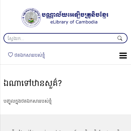
ថតឯកសាររបស់ខ្ញុំ
ឯណាទៅឋានសួគ៌?
បញ្ចូលក្នុងថតឯកសាររបស់ខ្ញុំ