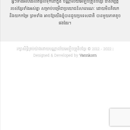
អ្វីៗទាំងអស់ដែលតម្កល់ទុកនៅក្នុង បណ្ណាល័យអេឡិចត្រូនិចខ្មែរ ជាសម្បតិ្ត
របស់ខ្មែរទាំងអស់គ្នា សម្រាប់បម្រើជាប្រយោជន៍សាធារណៈ ដោយមិនគិតរក
និងយកកម្រៃ ព្រមទាំង អាចឱ្យយើងខ្ញុំបានជួយប្រទេសជាតិ បានមួយភាគតូច
ផងដែរ។
រក្សាសិទ្ធិគ្រប់យ៉ាងដោយបណ្ណាល័យអេឡិចត្រូនិចខ្មែរ © 2012 - 2022 |
Designed & Developed by
Vannkorn