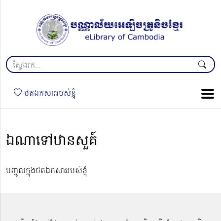
ថតឯកសាររបស់ខ្ញុំ
ឯណាទៅឋានសួគ៍
បញ្ចូលក្នុងថតឯកសាររបស់ខ្ញុំ