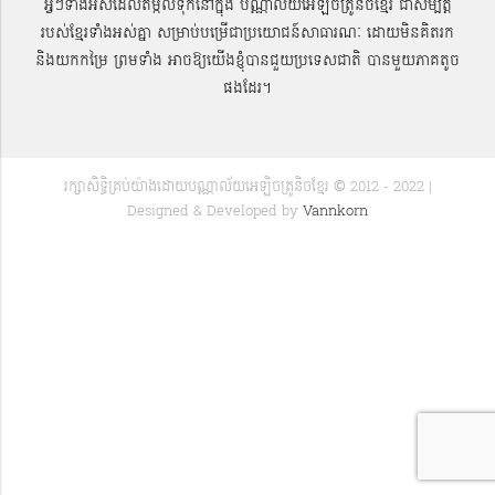
អ្វីៗទាំងអស់ដែលតម្កល់ទុកនៅក្នុង បណ្ណាល័យអេឡិចត្រូនិចខ្មែរ ជាសម្បតិ្ត
របស់ខ្មែរទាំងអស់គ្នា សម្រាប់បម្រើជាប្រយោជន៍សាធារណៈ ដោយមិនគិតរក
និងយកកម្រៃ ព្រមទាំង អាចឱ្យយើងខ្ញុំបានជួយប្រទេសជាតិ បានមួយភាគតូច
ផងដែរ។
រក្សាសិទ្ធិគ្រប់យ៉ាងដោយបណ្ណាល័យអេឡិចត្រូនិចខ្មែរ © 2012 - 2022 |
Designed & Developed by
Vannkorn