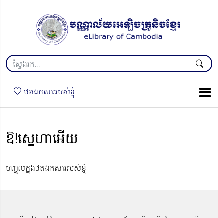
ថតឯកសាររបស់ខ្ញុំ
ឱ!ស្នេហាអើយ
បញ្ចូលក្នុងថតឯកសាររបស់ខ្ញុំ