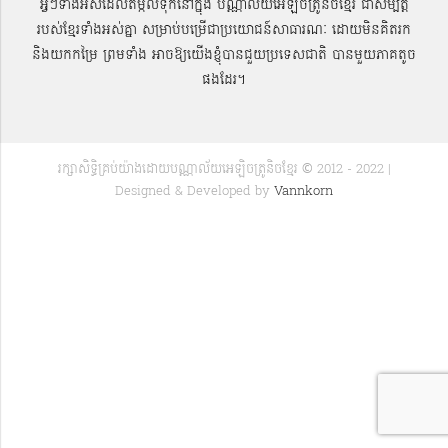
អ្វីៗទាំងអស់ដែលតម្កល់ទុកនៅក្នុង បណ្ណាល័យអេឡិចត្រូនិចខ្មែរ ជាសម្បតិ្ត
របស់ខ្មែរទាំងអស់គ្នា សម្រាប់បម្រើជាប្រយោជន៍សាធារណៈ ដោយមិនគិតរក
និងយកកម្រៃ ព្រមទាំង អាចឱ្យយើងខ្ញុំបានជួយប្រទេសជាតិ បានមួយភាគតូច
ផងដែរ។
រក្សាសិទ្ធិគ្រប់យ៉ាងដោយបណ្ណាល័យអេឡិចត្រូនិចខ្មែរ © 2012 - 2022 |
Designed & Developed by
Vannkorn