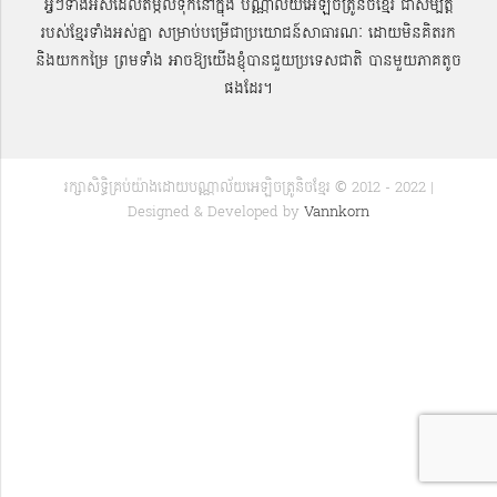
អ្វីៗទាំងអស់ដែលតម្កល់ទុកនៅក្នុង បណ្ណាល័យអេឡិចត្រូនិចខ្មែរ ជាសម្បតិ្ត
របស់ខ្មែរទាំងអស់គ្នា សម្រាប់បម្រើជាប្រយោជន៍សាធារណៈ ដោយមិនគិតរក
និងយកកម្រៃ ព្រមទាំង អាចឱ្យយើងខ្ញុំបានជួយប្រទេសជាតិ បានមួយភាគតូច
ផងដែរ។
រក្សាសិទ្ធិគ្រប់យ៉ាងដោយបណ្ណាល័យអេឡិចត្រូនិចខ្មែរ © 2012 - 2022 |
Designed & Developed by
Vannkorn