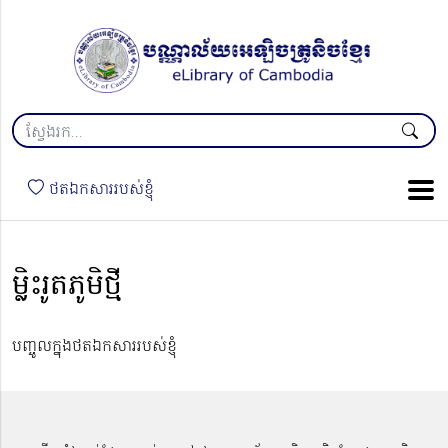
ថតឯកសាររបស់ខ្ញុំ
ម្លិះរូតភូមិថ្មី
បញ្ចូលក្នុងថតឯកសាររបស់ខ្ញុំ