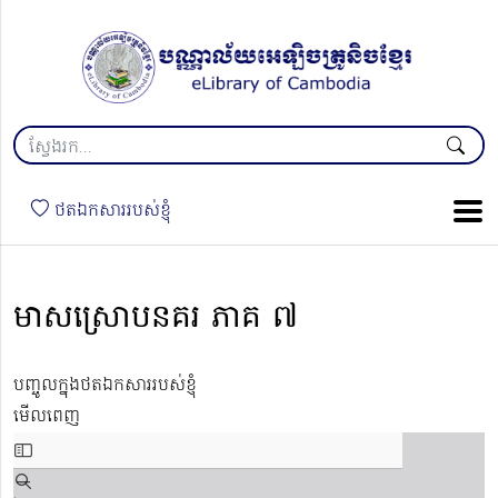
ថតឯកសាររបស់ខ្ញុំ
មាសស្រោបនគរ ភាគ ៧
បញ្ចូលក្នុងថតឯកសាររបស់ខ្ញុំ
មើលពេញ
Skip
to