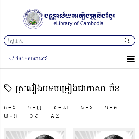
ថតឯកសាររបស់ខ្ញុំ
ស្រដៀងបទចម្រៀងជាភាសា ចិន
ក – ង
ច – ញ
ដ – ណ
ត – ន
ប – ម
យ – អ
០-៩
A-Z