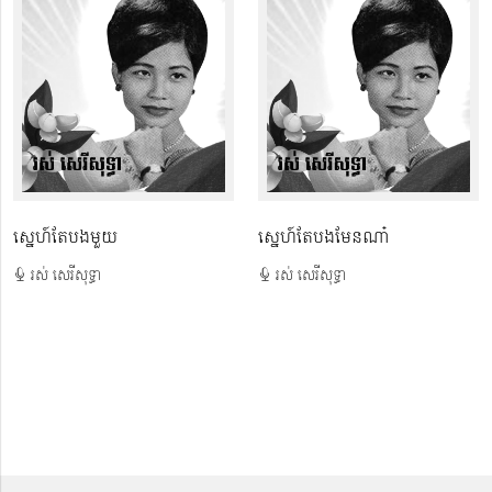
ស្នេហ៍តែបងមួយ
ស្នេហ៍តែបងមែនណា៎
រស់ សេរីសុទ្ធា
រស់ សេរីសុទ្ធា