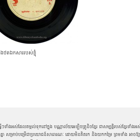
នុងថតឯកសាររបស់ខ្ញុំ
អ្វីៗទាំងអស់ដែលតម្កល់ទុកនៅក្នុង បណ្ណាល័យអេឡិចត្រូនិចខ្មែរ ជាសម្បតិ្តរបស់ខ្មែរទាំងអស
គ្នា សម្រាប់បម្រើជាប្រយោជន៍សាធារណៈ ដោយមិនគិតរក និងយកកម្រៃ ព្រមទាំង អាចឱ្យ