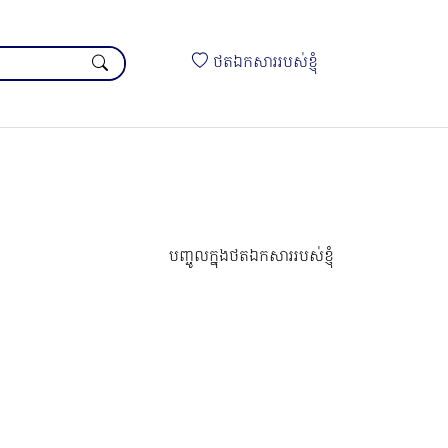
ថតឯកសាររបស់ខ្ញុំ
បញ្ចូលក្នុងថតឯកសាររបស់ខ្ញុំ