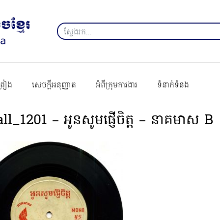
ព្រៀង
សេចក្ដីអនុញ្ញាត
អំពីក្រុមការងារ
ទំនាក់ទំនង
ll_1201 – អូនសូមផ្ញើចិត្ត – នាគមាស B