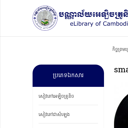
កិច្ចព្រម
sma
ប្រភេទឯកសារ
សៀវភៅអេឡិចត្រូនិច
សៀវភៅជាសំឡេង