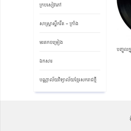
ក្របសៀវភៅ
សាស្ត្រាស្លឹករឹត – ក្រាំង
មរតកចម្រៀង
បញ្ចូលក្
ឯកសារ
បណ្ណាល័យវិទ្យាល័យខ្មែរសករាជថ្មី​