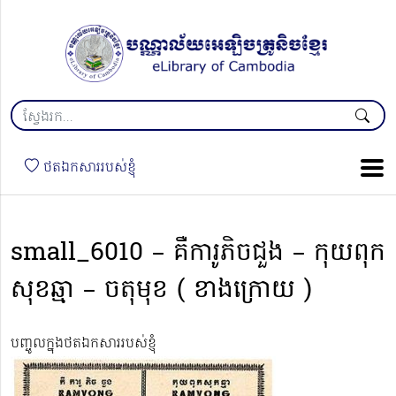
ថតឯកសាររបស់ខ្ញុំ
small_6010 – គឺការូភិចជួង – កុយពុក
សុខឆ្មា – ចតុមុខ ( ខាងក្រោយ )
បញ្ចូលក្នុងថតឯកសាររបស់ខ្ញុំ