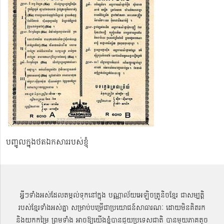
បញ្ចូលក្នុងថតឯកសាររបស់ខ្ញុំ
អ្វីៗទាំងអស់ដែលតម្កល់ទុកនៅក្នុង បណ្ណាល័យអេឡិចត្រូនិចខ្មែរ ជាសម្បតិ្ត
របស់ខ្មែរទាំងអស់គ្នា សម្រាប់បម្រើជាប្រយោជន៍សាធារណៈ ដោយមិនគិតរក
និងយកកម្រៃ ព្រមទាំង អាចឱ្យយើងខ្ញុំបានជួយប្រទេសជាតិ បានមួយភាគតូច