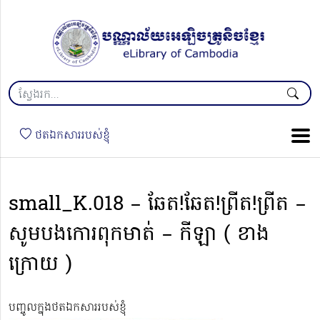
ថតឯកសាររបស់ខ្ញុំ
small_K.018 – ឆែត!ឆែត!ព្រីត!ព្រីត –
សូមបងកោរពុកមាត់ – កីឡា ( ខាង
ក្រោយ )
បញ្ចូលក្នុងថតឯកសាររបស់ខ្ញុំ