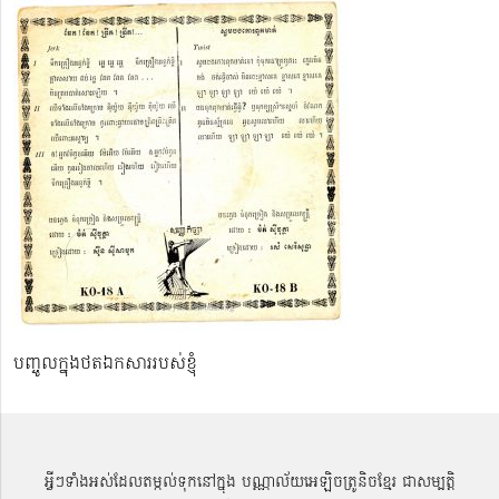
បញ្ចូលក្នុងថតឯកសាររបស់ខ្ញុំ
អ្វីៗទាំងអស់ដែលតម្កល់ទុកនៅក្នុង បណ្ណាល័យអេឡិចត្រូនិចខ្មែរ ជាសម្បតិ្ត