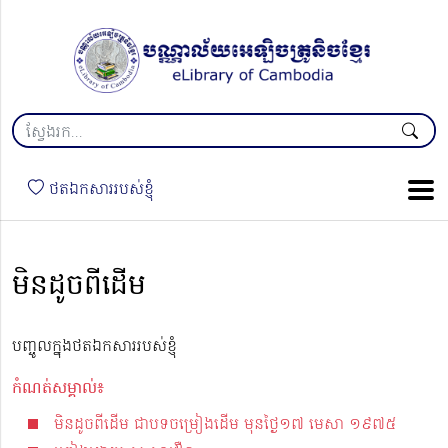
ថតឯកសាររបស់ខ្ញុំ
មិនដូចពីដើម
បញ្ចូលក្នុងថតឯកសាររបស់ខ្ញុំ
កំណត់សម្គាល់៖
មិនដូចពីដើម ជាបទចម្រៀងដេីម មុនថ្ងៃ១៧ មេសា ១៩៧៥