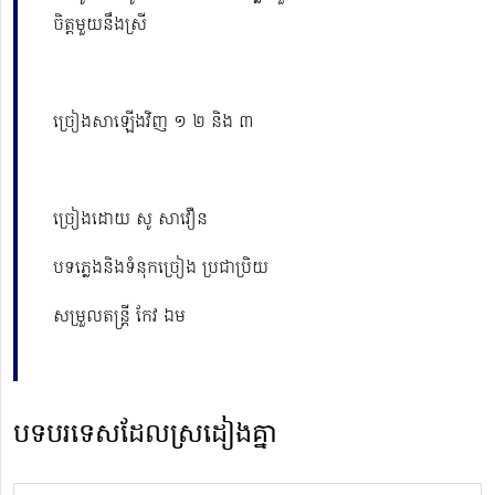
ចិត្តមួយនឹងស្រី
ច្រៀងសាឡើងវិញ ១ ២ និង ៣
ច្រៀងដោយ សូ សាវឿន
បទភ្លេងនិងទំនុកច្រៀង ប្រជាប្រិយ
សម្រួលតន្ត្រី កែវ ឯម
បទបរទេសដែលស្រដៀងគ្នា