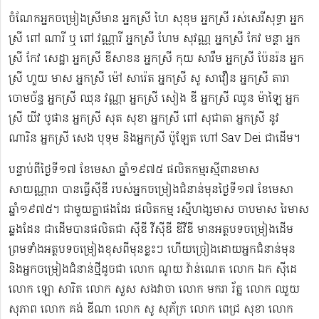
ចំណែកអ្នកចម្រៀងស្រីមាន អ្នកស្រី ហៃ សុខុម​ អ្នកស្រី រស់សេរី​សុទ្ធា អ្នក
ស្រី ពៅ ណារី ឬ ពៅ វណ្ណារី អ្នកស្រី ហែម សុវណ្ណ អ្នកស្រី កែវ មន្ថា អ្នក
ស្រី កែវ សេដ្ឋា អ្នកស្រី ឌី​សាខន អ្នកស្រី កុយ សារឹម អ្នកស្រី ប៉ែនរ៉ន អ្នក
ស្រី ហួយ មាស អ្នកស្រី ម៉ៅ សារ៉េត ​អ្នកស្រី សូ សាវឿន អ្នកស្រី តារា
ចោម​ច័ន្ទ អ្នកស្រី ឈុន វណ្ណា អ្នកស្រី សៀង ឌី អ្នកស្រី ឈូន ម៉ាឡៃ អ្នក
ស្រី យីវ​ បូផាន​ អ្នកស្រី​ សុត សុខា អ្នកស្រី ពៅ សុជាតា អ្នកស្រី នូវ
ណារិន អ្នកស្រី សេង បុទុម និងអ្នកស្រី ប៉ូឡែត ហៅ Sav Dei ជាដើម។
បន្ទាប់​ពីថ្ងៃទី១៧ ខែមេសា ឆ្នាំ១៩៧៥​ ផលិតកម្មរស្មីពានមាស
សាយណ្ណារា បានធ្វើស៊ីឌី ​របស់អ្នកចម្រៀងជំនាន់មុនថ្ងៃទី១៧ ខែមេសា
ឆ្នាំ១៩៧៥។ ជាមួយគ្នាផងដែរ ផលិតកម្ម រស្មីហង្សមាស ចាបមាស រៃមាស​
ឆ្លងដែន ជាដើមបានផលិតជា ស៊ីឌី វីស៊ីឌី ឌីវីឌី មានអត្ថបទចម្រៀងដើម
ព្រមទាំងអត្ថបទចម្រៀងខុសពីមុន​ខ្លះៗ ហើយច្រៀងដោយអ្នកជំនាន់មុន
និងអ្នកចម្រៀងជំនាន់​ថ្មីដូចជា លោក ណូយ វ៉ាន់ណេត លោក ឯក ស៊ីដេ​​
លោក ឡោ សារិត លោក​​ សួស សងវាចា​ លោក មករា រ័ត្ន លោក ឈួយ
សុភាព លោក គង់ ឌីណា លោក សូ សុភ័ក្រ លោក ពេជ្រ សុខា លោក