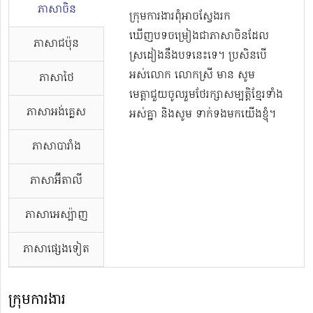
ភាសាចិន
ក្រុមការងារពុំអាចស្វែងរក
ឃើញបទចម្រៀងជាភាសាចិនដែល
ភាសាជប៉ុន
ស្រដៀងនឹងបទនេះទេ។ ប្រសិនបើ
អស់លោក លោកស្រី មាន សូម
ភាសាថៃ
មេត្តាជួយចូលរួមថែរក្សាសម្បត្តិខ្មែរទាំង
ភាសាអង់គ្លេស
អស់គ្នា និងសូម ទាក់ទងមកយើងខ្ញុំ។
ភាសាបារាំង
ភាសាអ៊ីតាលី
ភាសាអេស្ប៉ាញ
ភាសាផ្សេងទៀត
ក្រុមការងារ