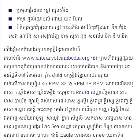
ប្រមូលផ្តុំដោយ ខ្ចៅ ឃុនសំរ៉ង
គាំទ្រ ផ្ដល់យោបល់ ដោយ យង់ វិបុល
ពិនិត្យអក្ខរាវិរុទ្ធដោយ ខ្ចៅ ឃុនសំរ៉ង ផា វិចិត្រប៊ុនណា ឌឹម ចំរ៉ុង
សេង ណារីន សា សៀវលិញ ឆាត សុភា ផុន សុខលីម និង នី ម៉ានីត
យើងខ្ញុំមានបំណងរក្សាសម្បត្តិខ្មែរទុកនៅលើ
គេហទំព័រ
www.elibraryofcambodia.org
នេះ ព្រមទាំងផ្សព្វផ្សាយ
សម្រាប់បម្រើជាប្រយោជន៍សាធារណៈ ដោយឥតគិតរក និងយកកម្រៃ នៅ
មុនថ្ងៃទី១៧ ខែមេសា ឆ្នាំ១៩៧៥ ចម្រៀងខ្មែរបានថតផ្សាយ
លក់លើថាសចម្រៀង 45 RPM 33 ½ RPM 78 RPM​ ដោយផលិតកម្ម
ថាស កណ្ដឹងមាស ឃ្លាំងមឿង ចតុមុខ
ហេងហេង
សញ្ញាច័ន្ទឆាយា នាគ
មាស បាយ័ន ផ្សារថ្មី ពស់មាស ពែងមាស ភួងម្លិះ ភ្នំពេជ្រ គ្លិស្សេ ភ្នំពេញ ភ្នំ
មាស មណ្ឌលតន្រ្តី មនោរម្យ មេអំបៅ រូបតោ កាពីតូល សញ្ញា វត្តភ្នំ វិមាន
ឯករាជ្យ សម័យអាប៉ូឡូ ​​​ សាឃូរ៉ា ខ្លាធំ សិម្ពលី សេកមាស ហង្សមាស ហនុ
មាន ហ្គាណេហ្វូ​ អង្គរ Lac Sea សញ្ញា អប្សារា អូឡាំពិក កីឡា ថាសមាស
ម្កុដពេជ្រ មនោរម្យ បូកគោ ឥន្ទ្រី Eagle ទេពអប្សរ ចតុមុខ ឃ្លោកទិព្វ