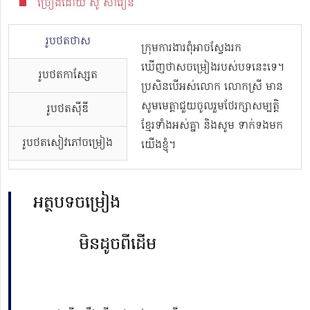
ច្រៀងដោយ សូ សាវឿន
រូបថតថាស
ក្រុមការងារពុំអាចស្វែងរក
ឃើញថាសចម្រៀងរបស់បទនេះទេ។
រូបថតកាសែ្សត
ប្រសិនបើអស់លោក លោកស្រី មាន
សូមមេត្តាជួយចូលរួមថែរក្សាសម្បត្តិ
រូបថតស៊ីឌី
ខ្មែរទាំងអស់គ្នា និងសូម ទាក់ទងមក
រូបថតសៀវភៅចម្រៀង
យើងខ្ញុំ។
អត្ថបទចម្រៀង
មិនដូចពីដើម