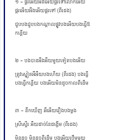
១ – ផ្គរអើយអឺងអើយផ្គរទៅលោកអើយ
ផ្គរអើយអឺងអើយផ្គរទៅ (ពីរដង)
ជួបបងជួបបងកណ្តាលផ្លូវបងអើយបងធ្វើឱ
កន្តើយ
២ – បងបានអឺងអឺយមួយទៀតបងអើយ
ត្រូវស្នៀតអឺអឺយបងហើយ (ពីរដង) បងធ្វើ
បងធ្វើកន្តើយ បងអើយមិនដូចកាលពីដើម
៣ – នឹកឃើញ អឺអើយរឿងបងម្តង
ស្រីស្ទើរ អឺយដាច់នែដង្ហើម (ពីរដង)
មិនដូច មិនដូចពីដើម បងអើយថ្លើមមួយ