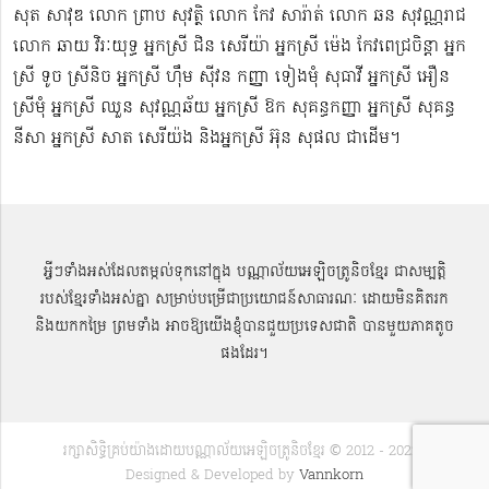
សុត​ សាវុឌ លោក ព្រាប សុវត្ថិ លោក កែវ សារ៉ាត់ លោក ឆន សុវណ្ណរាជ
លោក ឆាយ វិរៈយុទ្ធ អ្នកស្រី ជិន សេរីយ៉ា អ្នកស្រី ម៉េង កែវពេជ្រចិន្តា អ្នក
ស្រី ទូច ស្រីនិច អ្នកស្រី ហ៊ឹម ស៊ីវន កញ្ញា​ ទៀងមុំ សុធាវី​​​ អ្នកស្រី អឿន
ស្រីមុំ អ្នកស្រី ឈួន សុវណ្ណឆ័យ អ្នកស្រី ឱក សុគន្ធកញ្ញា អ្នកស្រី សុគន្ធ
នីសា អ្នកស្រី សាត សេរីយ៉ង​ និងអ្នកស្រី​ អ៊ុន សុផល ជាដើម។
អ្វីៗទាំងអស់ដែលតម្កល់ទុកនៅក្នុង បណ្ណាល័យអេឡិចត្រូនិចខ្មែរ ជាសម្បតិ្ត
របស់ខ្មែរទាំងអស់គ្នា សម្រាប់បម្រើជាប្រយោជន៍សាធារណៈ ដោយមិនគិតរក
និងយកកម្រៃ ព្រមទាំង អាចឱ្យយើងខ្ញុំបានជួយប្រទេសជាតិ បានមួយភាគតូច
ផងដែរ។
រក្សាសិទ្ធិគ្រប់យ៉ាងដោយបណ្ណាល័យអេឡិចត្រូនិចខ្មែរ © 2012 - 2022 |
Designed & Developed by
Vannkorn