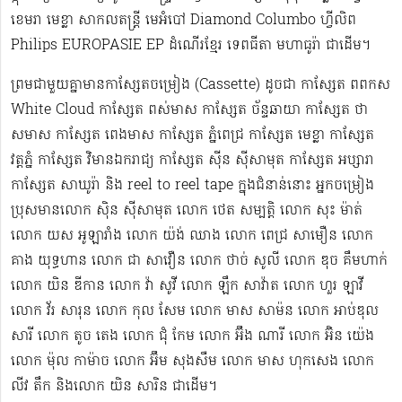
ខេមរា មេខ្លា សាកលតន្ត្រី មេអំបៅ Diamond Columbo ហ្វីលិព
Philips EUROPASIE EP ដំណើរខ្មែរ​ ទេពធីតា មហាធូរ៉ា ជាដើម​។
ព្រមជាមួយគ្នាមានកាសែ្សតចម្រៀង (Cassette) ដូចជា កាស្សែត ពពកស
White Cloud កាស្សែត ពស់មាស កាស្សែត ច័ន្ទឆាយា កាស្សែត ថា
សមាស កាស្សែត ពេងមាស កាស្សែត ភ្នំពេជ្រ កាស្សែត មេខ្លា កាស្សែត
វត្តភ្នំ កាស្សែត វិមានឯករាជ្យ កាស្សែត ស៊ីន ស៊ីសាមុត កាស្សែត អប្សារា
កាស្សែត សាឃូរ៉ា និង reel to reel tape ក្នុងជំនាន់នោះ អ្នកចម្រៀង
ប្រុសមាន​លោក ស៊ិន ស៊ីសាមុត លោក ​ថេត សម្បត្តិ លោក សុះ ម៉ាត់
លោក យស អូឡារាំង លោក យ៉ង់ ឈាង លោក ពេជ្រ សាមឿន លោក
គាង យុទ្ធហាន លោក ជា សាវឿន លោក ថាច់ សូលី លោក ឌុច គឹមហាក់
លោក យិន ឌីកាន លោក វ៉ា សូវី លោក ឡឹក សាវ៉ាត លោក ហួរ ឡាវី
លោក វ័រ សារុន​ លោក កុល សែម លោក មាស សាម៉ន លោក អាប់ឌុល
សារី លោក តូច តេង លោក ជុំ កែម លោក អ៊ឹង ណារី លោក អ៊ិន យ៉េង​​
លោក ម៉ុល កាម៉ាច លោក អ៊ឹម សុងសឺម ​លោក មាស ហុក​សេង លោក​ ​​
លីវ តឹក និងលោក យិន សារិន ជាដើម។