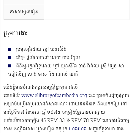
ភាសាផ្សេងទៀត
ក្រុមការងារ
ប្រមូលផ្តុំដោយ ខ្ចៅ ឃុនសំរ៉ង
គាំទ្រ ផ្តល់យោបល់ ដោយ យង់ វិបុល
ពិនិត្យអក្ខរាវិរុទ្ធដោយ ខ្ចៅ ឃុនសំរ៉ង ចាន់ វ៉ាន់ឈ ស្រី ឡែន សា
សៀវលិញ ហេង មាស និង ណាល់ ណារី
យើងខ្ញុំមានបំណងរក្សាសម្បត្តិខ្មែរទុកនៅលើ
គេហទំព័រ
www.elibraryofcambodia.org
នេះ ព្រមទាំងផ្សព្វផ្សាយ
សម្រាប់បម្រើជាប្រយោជន៍សាធារណៈ ដោយឥតគិតរក និងយកកម្រៃ នៅ
មុនថ្ងៃទី១៧ ខែមេសា ឆ្នាំ១៩៧៥ ចម្រៀងខ្មែរបានថតផ្សាយ
លក់លើថាសចម្រៀង 45 RPM 33 ½ RPM 78 RPM​ ដោយផលិតកម្ម
ថាស កណ្ដឹងមាស ឃ្លាំងមឿង ចតុមុខ
ហេងហេង
សញ្ញាច័ន្ទឆាយា នាគ