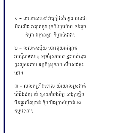
១ – លលកសលាវ វាក្រៀវសំឡេង បានជា
មិនរលីង វាគ្មានគូវា ត្រម៉ង់ត្រម៉ោច ទន់តូច
កំព្រា វាគ្មានគូវា កំព្រាតែឯង។
២ – លលកសរ៉ើយ បោះពូយអណ្ដែត
រកស៊ីតាមហេតុ ទម្រាំស្រុករាប ខ្លះកាប់រនូត
ខ្លះលូសរនាប ទម្រាំស្រុករាប សឹមសង់ផ្ទះ
នៅ។
៣ – លលកទ្រាំងទោល យំយោលស្រងាត់
បើដឹងជាព្រាត់ ស្តាយកុំចងចិត្ត សង្សារថ្មីៗ
មិនគួរបើពង្រាត់ ឱ្យយើងប្រាស់ព្រាត់ រង
កម្មវេទនា។