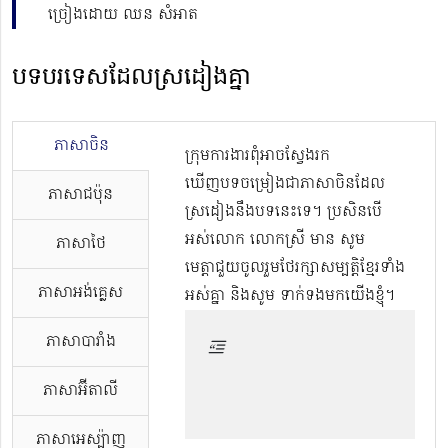
ច្រៀងដោយ ឈន សំអាត
បទបរទេសដែលស្រដៀងគ្នា
ភាសាចិន
ក្រុមការងារពុំអាចស្វែងរក
ឃើញបទចម្រៀងជាភាសាចិនដែល
ភាសាជប៉ុន
ស្រដៀងនឹងបទនេះទេ។ ប្រសិនបើ
អស់លោក លោកស្រី មាន សូម
ភាសាថៃ
មេត្តាជួយចូលរួមថែរក្សាសម្បត្តិខ្មែរទាំង
ភាសាអង់គ្លេស
អស់គ្នា និងសូម ទាក់ទងមកយើងខ្ញុំ។
ភាសាបារាំង
ភាសាអ៊ីតាលី
ភាសាអេស្ប៉ាញ