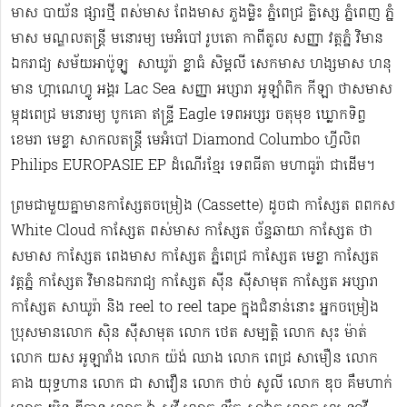
មាស បាយ័ន ផ្សារថ្មី ពស់មាស ពែងមាស ភួងម្លិះ ភ្នំពេជ្រ គ្លិស្សេ ភ្នំពេញ ភ្នំ
មាស មណ្ឌលតន្រ្តី មនោរម្យ មេអំបៅ រូបតោ កាពីតូល សញ្ញា វត្តភ្នំ វិមាន
ឯករាជ្យ សម័យអាប៉ូឡូ ​​​ សាឃូរ៉ា ខ្លាធំ សិម្ពលី សេកមាស ហង្សមាស ហនុ
មាន ហ្គាណេហ្វូ​ អង្គរ Lac Sea សញ្ញា អប្សារា អូឡាំពិក កីឡា ថាសមាស
ម្កុដពេជ្រ មនោរម្យ បូកគោ ឥន្ទ្រី Eagle ទេពអប្សរ ចតុមុខ ឃ្លោកទិព្វ
ខេមរា មេខ្លា សាកលតន្ត្រី មេអំបៅ Diamond Columbo ហ្វីលិព
Philips EUROPASIE EP ដំណើរខ្មែរ​ ទេពធីតា មហាធូរ៉ា ជាដើម​។
ព្រមជាមួយគ្នាមានកាសែ្សតចម្រៀង (Cassette) ដូចជា កាស្សែត ពពកស
White Cloud កាស្សែត ពស់មាស កាស្សែត ច័ន្ទឆាយា កាស្សែត ថា
សមាស កាស្សែត ពេងមាស កាស្សែត ភ្នំពេជ្រ កាស្សែត មេខ្លា កាស្សែត
វត្តភ្នំ កាស្សែត វិមានឯករាជ្យ កាស្សែត ស៊ីន ស៊ីសាមុត កាស្សែត អប្សារា
កាស្សែត សាឃូរ៉ា និង reel to reel tape ក្នុងជំនាន់នោះ អ្នកចម្រៀង
ប្រុសមាន​លោក ស៊ិន ស៊ីសាមុត លោក ​ថេត សម្បត្តិ លោក សុះ ម៉ាត់
លោក យស អូឡារាំង លោក យ៉ង់ ឈាង លោក ពេជ្រ សាមឿន លោក
គាង យុទ្ធហាន លោក ជា សាវឿន លោក ថាច់ សូលី លោក ឌុច គឹមហាក់