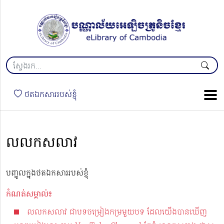
ថតឯកសាររបស់ខ្ញុំ
លលកសលាវ
បញ្ចូលក្នុងថតឯកសាររបស់ខ្ញុំ
កំណត់សម្គាល់៖
លលកសលាវ ជាបទចម្រៀងកម្រមួយបទ ដែលយើងបានឃើញ