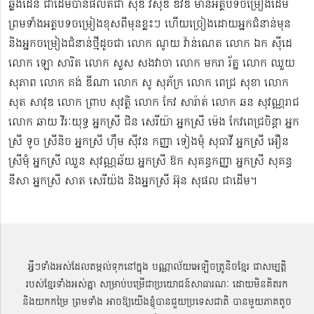
ឆ្លងដែន ជាដើមបានផលិតជា ស៊ីឌី វីស៊ីឌី ឌីវីឌី មានអត្ថបទចម្រៀងដើម
ព្រមទាំងអត្ថបទចម្រៀងខុសពីមុន​ខ្លះៗ ហើយច្រៀងដោយអ្នកជំនាន់មុន
និងអ្នកចម្រៀងជំនាន់​ថ្មីដូចជា លោក ណូយ វ៉ាន់ណេត លោក ឯក ស៊ីដេ​​
លោក ឡោ សារិត លោក​​ សួស សងវាចា​ លោក មករា រ័ត្ន លោក ឈួយ
សុភាព លោក គង់ ឌីណា លោក សូ សុភ័ក្រ លោក ពេជ្រ សុខា លោក
សុត​ សាវុឌ លោក ព្រាប សុវត្ថិ លោក កែវ សារ៉ាត់ លោក ឆន សុវណ្ណរាជ
លោក ឆាយ វិរៈយុទ្ធ អ្នកស្រី ជិន សេរីយ៉ា អ្នកស្រី ម៉េង កែវពេជ្រចិន្តា អ្នក
ស្រី ទូច ស្រីនិច អ្នកស្រី ហ៊ឹម ស៊ីវន កញ្ញា​ ទៀងមុំ សុធាវី​​​ អ្នកស្រី អឿន
ស្រីមុំ អ្នកស្រី ឈួន សុវណ្ណឆ័យ អ្នកស្រី ឱក សុគន្ធកញ្ញា អ្នកស្រី សុគន្ធ
នីសា អ្នកស្រី សាត សេរីយ៉ង​ និងអ្នកស្រី​ អ៊ុន សុផល ជាដើម។
អ្វីៗទាំងអស់ដែលតម្កល់ទុកនៅក្នុង បណ្ណាល័យអេឡិចត្រូនិចខ្មែរ ជាសម្បតិ្ត
របស់ខ្មែរទាំងអស់គ្នា សម្រាប់បម្រើជាប្រយោជន៍សាធារណៈ ដោយមិនគិតរក
និងយកកម្រៃ ព្រមទាំង អាចឱ្យយើងខ្ញុំបានជួយប្រទេសជាតិ បានមួយភាគតូច