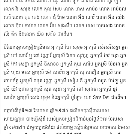
លោក យិន ឌីកាន លោក វ៉ា សូវី លោក ឡឹក សាវ៉ាត លោក ហួរ ឡាវី
លោក វ័រ សារុន​ លោក កុល សែម លោក មាស សាម៉ន លោក អាប់ឌុល
សារី លោក តូច តេង លោក ជុំ កែម លោក អ៊ឹង ណារី លោក អ៊ិន យ៉េង​​
លោក ម៉ុល កាម៉ាច លោក អ៊ឹម សុងសឺម ​លោក មាស ហុក​សេង លោក​ ​​
លីវ តឹក និងលោក យិន សារិន ជាដើម។
ចំណែកអ្នកចម្រៀងស្រីមាន អ្នកស្រី ហៃ សុខុម​ អ្នកស្រី រស់សេរី​សុទ្ធា អ្នក
ស្រី ពៅ ណារី ឬ ពៅ វណ្ណារី អ្នកស្រី ហែម សុវណ្ណ អ្នកស្រី កែវ មន្ថា អ្នក
ស្រី កែវ សេដ្ឋា អ្នកស្រី ឌី​សាខន អ្នកស្រី កុយ សារឹម អ្នកស្រី ប៉ែនរ៉ន អ្នក
ស្រី ហួយ មាស អ្នកស្រី ម៉ៅ សារ៉េត ​អ្នកស្រី សូ សាវឿន អ្នកស្រី តារា
ចោម​ច័ន្ទ អ្នកស្រី ឈុន វណ្ណា អ្នកស្រី សៀង ឌី អ្នកស្រី ឈូន ម៉ាឡៃ អ្នក
ស្រី យីវ​ បូផាន​ អ្នកស្រី​ សុត សុខា អ្នកស្រី ពៅ សុជាតា អ្នកស្រី នូវ
ណារិន អ្នកស្រី សេង បុទុម និងអ្នកស្រី ប៉ូឡែត ហៅ Sav Dei ជាដើម។
បន្ទាប់​ពីថ្ងៃទី១៧ ខែមេសា ឆ្នាំ១៩៧៥​ ផលិតកម្មរស្មីពានមាស
សាយណ្ណារា បានធ្វើស៊ីឌី ​របស់អ្នកចម្រៀងជំនាន់មុនថ្ងៃទី១៧ ខែមេសា
ឆ្នាំ១៩៧៥។ ជាមួយគ្នាផងដែរ ផលិតកម្ម រស្មីហង្សមាស ចាបមាស រៃមាស​