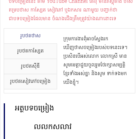
បទចម្រៀងនេះ តាម YouTube Channel តែពុំ មានភស្តុតាង ថាស
គម្របថាស កាស្សែត សៀវភៅ ឬឯកសារ ណាមួយ បញ្ជាក់ថា
ជាបទចម្រៀងដែលមាន ចំណងជើងត្រឹមត្រូវយ៉ាងណានោះទេ
រូបថតថាស
ក្រុមការងារពុំអាចស្វែងរក
ឃើញថាសចម្រៀងរបស់បទនេះទេ។
រូបថតកាសែ្សត
ប្រសិនបើអស់លោក លោកស្រី មាន
សូមមេត្តាជួយចូលរួមថែរក្សាសម្បត្តិ
រូបថតស៊ីឌី
ខ្មែរទាំងអស់គ្នា និងសូម ទាក់ទងមក
រូបថតសៀវភៅចម្រៀង
យើងខ្ញុំ។
អត្ថបទចម្រៀង
លលកសលាវ