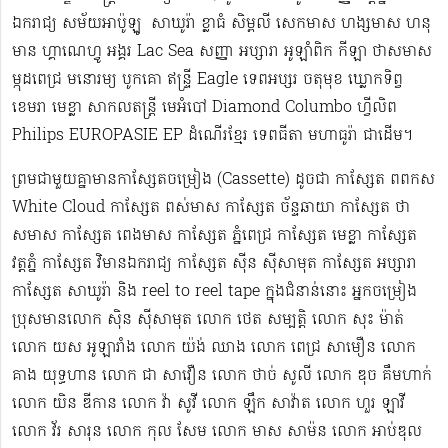
ឯករាជ្យ សម័យអាប៉ូឡូ ​​​ សាឃូរ៉ា ខ្លាធំ សិម្ពលី សេកមាស ហង្សមាស ហនុ
មាន ហ្គាណេហ្វូ​ អង្គរ Lac Sea សញ្ញា អប្សារា អូឡាំពិក កីឡា ថាសមាស
ម្កុដពេជ្រ មនោរម្យ បូកគោ ឥន្ទ្រី Eagle ទេពអប្សរ ចតុមុខ ឃ្លោកទិព្វ
ខេមរា មេខ្លា សាកលតន្ត្រី មេអំបៅ Diamond Columbo ហ្វីលិព
Philips EUROPASIE EP ដំណើរខ្មែរ​ ទេពធីតា មហាធូរ៉ា ជាដើម​។
ព្រមជាមួយគ្នាមានកាសែ្សតចម្រៀង (Cassette) ដូចជា កាស្សែត ពពកស
White Cloud កាស្សែត ពស់មាស កាស្សែត ច័ន្ទឆាយា កាស្សែត ថា
សមាស កាស្សែត ពេងមាស កាស្សែត ភ្នំពេជ្រ កាស្សែត មេខ្លា កាស្សែត
វត្តភ្នំ កាស្សែត វិមានឯករាជ្យ កាស្សែត ស៊ីន ស៊ីសាមុត កាស្សែត អប្សារា
កាស្សែត សាឃូរ៉ា និង reel to reel tape ក្នុងជំនាន់នោះ អ្នកចម្រៀង
ប្រុសមាន​លោក ស៊ិន ស៊ីសាមុត លោក ​ថេត សម្បត្តិ លោក សុះ ម៉ាត់
លោក យស អូឡារាំង លោក យ៉ង់ ឈាង លោក ពេជ្រ សាមឿន លោក
គាង យុទ្ធហាន លោក ជា សាវឿន លោក ថាច់ សូលី លោក ឌុច គឹមហាក់
លោក យិន ឌីកាន លោក វ៉ា សូវី លោក ឡឹក សាវ៉ាត លោក ហួរ ឡាវី
លោក វ័រ សារុន​ លោក កុល សែម លោក មាស សាម៉ន លោក អាប់ឌុល