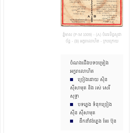
ភ្នំមាស (P-M 1009) - (A) បំពេរទិព្វសូដា
ច័ន្ទ - (B) អក្ខរាលោហិត - ក្របក្រោយ
ចំណងជើងបទចម្រៀង
អក្ខរាលោហិត
ច្រៀងដោយ ស៊ិន
ស៊ីសាមុត និង រស់ សេរី
សុទ្ធា
បទភ្លេង ទំនុកច្រៀង
ស៊ីន ស៊ីសាមុត
ដឹកនាំវង់ភ្លេង មែរ ប៊ុន