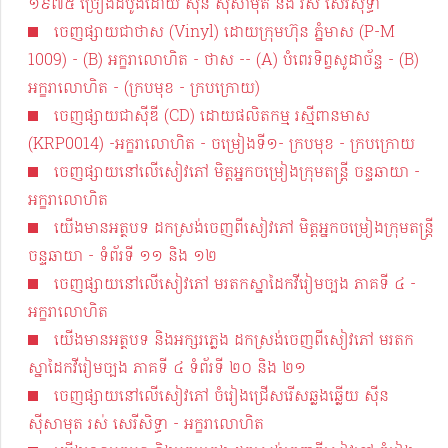
១៩៧៥ ច្រៀងដំបូងដោយ ស៊ីន​​ ស៊ីសាមុត និង​ រស់ សេរីសុទ្ធា
ចេញផ្សាយជាថាស (Vinyl) ដោយក្រុមហ៊ុន ភ្នំមាស (P-M
1009) - (B) អក្ខរាលោហិត - ថាស -- (A) បំពេរទិព្វសូដាច័ន្ទ - (B)
អក្ខរាលោហិត - (ក្របមុខ - ក្របក្រោយ)
ចេញផ្សាយជាស៊ីឌី (CD) ដោយផលិតកម្ម រស្មីពានមាស
(KRP0014) -អក្ខរាលោហិត - ចម្រៀងទី១- ក្របមុខ - ក្របក្រោយ
ចេញផ្សាយនៅលើសៀវភៅ មិត្តអ្នកចម្រៀងក្រុមតន្ត្រី ចន្ទឆាយា -
អក្ខរាលោហិត
យើងមានអត្ថបទ​ ដកស្រង់ចេញពីសៀវភៅ មិត្តអ្នកចម្រៀងក្រុមតន្ត្រី
ចន្ទឆាយា - ទំព័រទី ១១ និង ១២
ចេញផ្សាយនៅលើសៀវភៅ មរតកស្នាដៃកវីរៀមច្បង ភាគទី ៤ -
អក្ខរាលោហិត
យើងមានអត្ថបទ និងអក្សរភ្លេង​ ដកស្រង់ចេញពីសៀវភៅ មរតក
ស្នាដៃកវីរៀមច្បង ភាគទី ៤ ទំព័រទី ២០ និង ២១
ចេញផ្សាយនៅលើសៀវភៅ ចំរៀងជ្រើសរើសឆ្លងឆ្លើយ ស៊ីន
ស៊ីសាមុត រស់ សេរីសិទ្ធា - អក្ខរាលោហិត