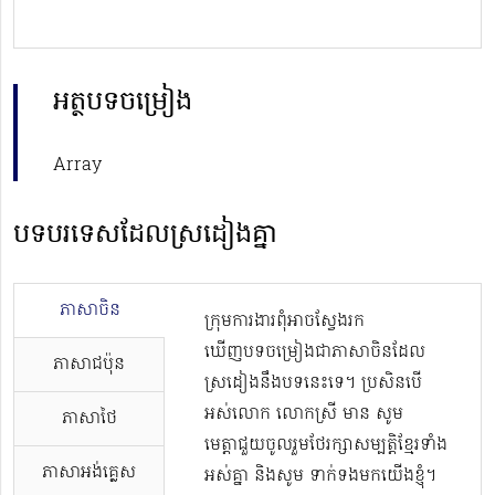
អត្ថបទចម្រៀង
Array
បទបរទេសដែលស្រដៀងគ្នា
ភាសាចិន
ក្រុមការងារពុំអាចស្វែងរក
ឃើញបទចម្រៀងជាភាសាចិនដែល
ភាសាជប៉ុន
ស្រដៀងនឹងបទនេះទេ។ ប្រសិនបើ
អស់លោក លោកស្រី មាន សូម
ភាសាថៃ
មេត្តាជួយចូលរួមថែរក្សាសម្បត្តិខ្មែរទាំង
ភាសាអង់គ្លេស
អស់គ្នា និងសូម ទាក់ទងមកយើងខ្ញុំ។