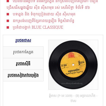
យើងមានអត្ថបទ និងអក្សរភ្លេង​ ដកស្រង់ចេញពីសៀវភៅ ចំរៀង
ជ្រើសរើសឆ្លងឆ្លើយ ស៊ីន ស៊ីសាមុត រស់ សេរីសិទ្ធា ទំព័រទី​ ៥៦
បទភ្លេង និង ទំនុកច្រៀងដោយ ស៊ីន​​ ស៊ីសាមុត
ដកស្រង់ចេញពីខ្សែភាពយន្តរឿង ទិព្វសិដាច័ន្ទ
ប្រគំជាចង្វាក់​ BLUE CLASSIQUE
រូបថតថាស
រូបថតកាសែ្សត
រូបថតស៊ីឌី
រូបថតសៀវភៅចម្រៀង
ភ្នំមាស (P-M 1009) - (B) អក្ខរាលោហិត -
ថាស