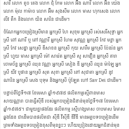
សារី លោក តូច តេង លោក ជុំ កែម លោក អ៊ឹង ណារី លោក អ៊ិន យ៉េង​​
លោក ម៉ុល កាម៉ាច លោក អ៊ឹម សុងសឺម ​លោក មាស ហុក​សេង លោក​ ​​
លីវ តឹក និងលោក យិន សារិន ជាដើម។
ចំណែកអ្នកចម្រៀងស្រីមាន អ្នកស្រី ហៃ សុខុម​ អ្នកស្រី រស់សេរី​សុទ្ធា អ្នក
ស្រី ពៅ ណារី ឬ ពៅ វណ្ណារី អ្នកស្រី ហែម សុវណ្ណ អ្នកស្រី កែវ មន្ថា អ្នក
ស្រី កែវ សេដ្ឋា អ្នកស្រី ឌី​សាខន អ្នកស្រី កុយ សារឹម អ្នកស្រី ប៉ែនរ៉ន អ្នក
ស្រី ហួយ មាស អ្នកស្រី ម៉ៅ សារ៉េត ​អ្នកស្រី សូ សាវឿន អ្នកស្រី តារា
ចោម​ច័ន្ទ អ្នកស្រី ឈុន វណ្ណា អ្នកស្រី សៀង ឌី អ្នកស្រី ឈូន ម៉ាឡៃ អ្នក
ស្រី យីវ​ បូផាន​ អ្នកស្រី​ សុត សុខា អ្នកស្រី ពៅ សុជាតា អ្នកស្រី នូវ
ណារិន អ្នកស្រី សេង បុទុម និងអ្នកស្រី ប៉ូឡែត ហៅ Sav Dei ជាដើម។
បន្ទាប់​ពីថ្ងៃទី១៧ ខែមេសា ឆ្នាំ១៩៧៥​ ផលិតកម្មរស្មីពានមាស
សាយណ្ណារា បានធ្វើស៊ីឌី ​របស់អ្នកចម្រៀងជំនាន់មុនថ្ងៃទី១៧ ខែមេសា
ឆ្នាំ១៩៧៥។ ជាមួយគ្នាផងដែរ ផលិតកម្ម រស្មីហង្សមាស ចាបមាស រៃមាស​
ឆ្លងដែន ជាដើមបានផលិតជា ស៊ីឌី វីស៊ីឌី ឌីវីឌី មានអត្ថបទចម្រៀងដើម
ព្រមទាំងអត្ថបទចម្រៀងខុសពីមុន​ខ្លះៗ ហើយច្រៀងដោយអ្នកជំនាន់មុន