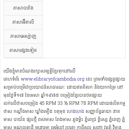
ភាសាបារាំង
ភាសាអ៊ីតាលី
ភាសាអេស្ប៉ាញ
ភាសាផ្សេងទៀត
យើងខ្ញុំមានបំណងរក្សាសម្បត្តិខ្មែរទុកនៅលើ
គេហទំព័រ
www.elibraryofcambodia.org
នេះ ព្រមទាំងផ្សព្វផ្សាយ
សម្រាប់បម្រើជាប្រយោជន៍សាធារណៈ ដោយឥតគិតរក និងយកកម្រៃ នៅ
មុនថ្ងៃទី១៧ ខែមេសា ឆ្នាំ១៩៧៥ ចម្រៀងខ្មែរបានថតផ្សាយ
លក់លើថាសចម្រៀង 45 RPM 33 ½ RPM 78 RPM​ ដោយផលិតកម្ម
ថាស កណ្ដឹងមាស ឃ្លាំងមឿង ចតុមុខ
ហេងហេង
សញ្ញាច័ន្ទឆាយា នាគ
មាស បាយ័ន ផ្សារថ្មី ពស់មាស ពែងមាស ភួងម្លិះ ភ្នំពេជ្រ គ្លិស្សេ ភ្នំពេញ ភ្នំ
មាស មណ្ឌលតន្រ្តី មនោរម្យ មេអំបៅ រូបតោ កាពីតូល សញ្ញា វត្តភ្នំ វិមាន