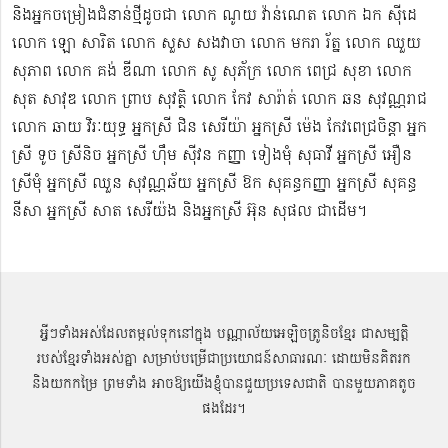
និងអ្នកចម្រៀងជំនាន់​ថ្មីដូចជា លោក ណូយ វ៉ាន់ណេត លោក ឯក ស៊ីដេ​​
លោក ឡោ សារិត លោក​​ សួស សងវាចា​ លោក មករា រ័ត្ន លោក ឈួយ
សុភាព លោក គង់ ឌីណា លោក សូ សុភ័ក្រ លោក ពេជ្រ សុខា លោក
សុត​ សាវុឌ លោក ព្រាប សុវត្ថិ លោក កែវ សារ៉ាត់ លោក ឆន សុវណ្ណរាជ
លោក ឆាយ វិរៈយុទ្ធ អ្នកស្រី ជិន សេរីយ៉ា អ្នកស្រី ម៉េង កែវពេជ្រចិន្តា អ្នក
ស្រី ទូច ស្រីនិច អ្នកស្រី ហ៊ឹម ស៊ីវន កញ្ញា​ ទៀងមុំ សុធាវី​​​ អ្នកស្រី អឿន
ស្រីមុំ អ្នកស្រី ឈួន សុវណ្ណឆ័យ អ្នកស្រី ឱក សុគន្ធកញ្ញា អ្នកស្រី សុគន្ធ
នីសា អ្នកស្រី សាត សេរីយ៉ង​ និងអ្នកស្រី​ អ៊ុន សុផល ជាដើម។
អ្វីៗទាំងអស់ដែលតម្កល់ទុកនៅក្នុង បណ្ណាល័យអេឡិចត្រូនិចខ្មែរ ជាសម្បតិ្ត
របស់ខ្មែរទាំងអស់គ្នា សម្រាប់បម្រើជាប្រយោជន៍សាធារណៈ ដោយមិនគិតរក
និងយកកម្រៃ ព្រមទាំង អាចឱ្យយើងខ្ញុំបានជួយប្រទេសជាតិ បានមួយភាគតូច
ផងដែរ។