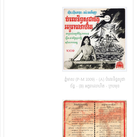
ភ្នំមាស (P-M 1009) - (A) បំពេរទិព្វសូដា
ច័ន្ទ - (B) អក្ខរាលោហិត​ - ក្របមុខ