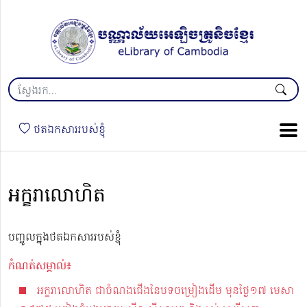
ថតឯកសាររបស់ខ្ញុំ
អក្ខរាលោហិត
បញ្ចូលក្នុងថតឯកសាររបស់ខ្ញុំ
កំណត់សម្គាល់៖
អក្ខរាលោហិត ជាចំណងជើងនៃបទចម្រៀងដើម មុនថ្ងៃ១៧ មេសា