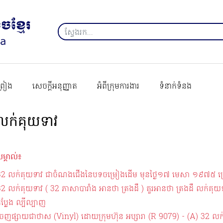
ព្រៀង
សេចក្ដីអនុញ្ញាត
អំពីក្រុមការងារ
ទំនាក់ទំនង
 លក់គុយទាវ
ម្គាល់៖
32​ លក់គុយទាវ ជាចំណងជើងនៃបទចម្រៀងដើម មុនថ្ងៃ១៧ មេសា ១៩៧៥ ច្រៀ
32 លក់គុយទាវ ( 32 ភាសាបារាំង អានថា ត្រងដឺ ) គួរអានថា ត្រងដឺ លក់
ំប្លែង ល្បីល្បាញ
ចេញផ្សាយជាថាស (Vinyl) ដោយក្រុមហ៊ុន អប្សារា (R 9079) - (A) 32 លក់