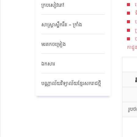
ច
ក្របសៀវភៅ
សាស្ត្រាស្លឹករឹត – ក្រាំង
ប
ច
មរតកចម្រៀង
កាជួន
ឯកសារ
បណ្ណាល័យវិទ្យាល័យខ្មែរសករាជថ្មី​
រូប