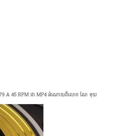
ារា 9079 A 45 RPM ជា MP4 អំណោយពីលោក ណៃ ទុយ