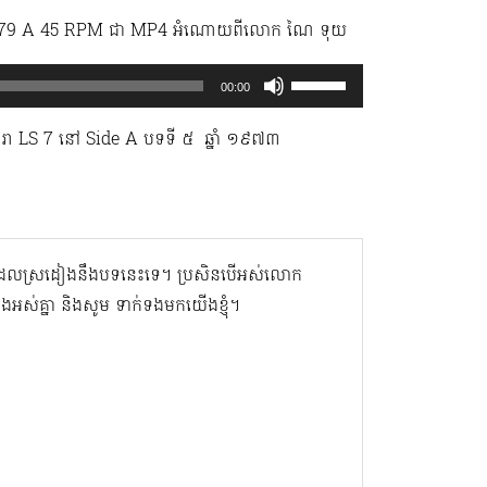
ារា 9079 A 45 RPM ជា MP4 អំណោយពីលោក ណៃ ទុយ
Use
00:00
Up/Down
ារា LS 7 នៅ Side A បទទី ៥ ​ ឆ្នាំ ១៩៧៣
Arrow
keys
to
increase
or
ិនដែលស្រដៀងនឹងបទនេះទេ។ ប្រសិនបើអស់លោក
decrease
ាំងអស់គ្នា និងសូម ទាក់ទងមកយើងខ្ញុំ។
volume.