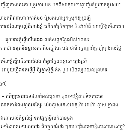
ញ្ជើញខាងនេះតាមត្រូវការ មក មកពិសាគុយទាវឆ្ងាញ់តម្លៃថោកគួរសម។
 យ៉ាមកពីណាហ៊ានកាត់មុខ ស្រែកហៅអ្នកស្រុកឱ្យច្រឡំ
យទាវដែលឆ្ងាញ់គឺហាងខ្ញុំ ហើយកុំច្រិមច្រុម តិចវាស់ដី ហាស្ដីឱ្យមើលគេ។
 – គុយទាវខ្ញុំធ្វើលើគេឯង លក់សព្វកន្លែងមិនដែលអេ
 កោតហ៊ានអួតមិនខ្មាសគេ តិចភ្ញៀវគេ ជេរ ថាមិនឆ្ងាញ់នាំក្នាញ់ក្ដៅរាល់ថ្ងៃ
ំមើលខ្ញុំធ្វើលើសគាត់ឯង កុំអួតក្ដែងៗខ្មាស ក្មេងស្រី
 អាមួយហ្នឹងទុកធ្វើអ្វី ឱ្យគ្នាសុំខ្ចីរត់តុ ម្ដង ម៉េចល្បងយល់ព្រមទេ
្លេង)
 – ឃើញទេគុយទាវលក់អស់ស្រេច គុយទាវខ្ញុំដាច់មិនចេះអេ
ណែកគាត់ឯងគ្មានគេក្បែរ ម៉េចខ្មាសគេទេអាតូហ៊ា អាហ៊ា ខ្មាស គ្នាផង
វានៅសល់កុំខ្វល់អ្វី ទុកឱ្យគ្នាខ្ចីលក់បានម្ដង
េទេមិនបានទេលោកបង តិចមួយដំបង ប្រកាច់ត្រិលម៉េចខ្ចិលរស់ណាស់ឬ?