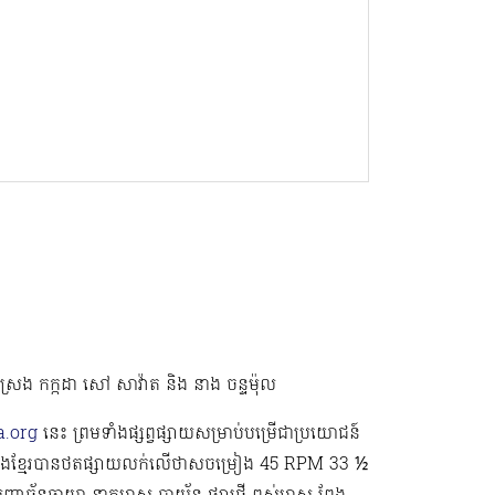
 ស្រេង កក្កដា សៅ សាវ៉ាត និង នាង​ ចន្ទម៉ុល
.org
នេះ ព្រមទាំងផ្សព្វផ្សាយសម្រាប់បម្រើជាប្រយោជន៍
រៀងខ្មែរបានថតផ្សាយលក់លើថាសចម្រៀង 45 RPM 33 ½