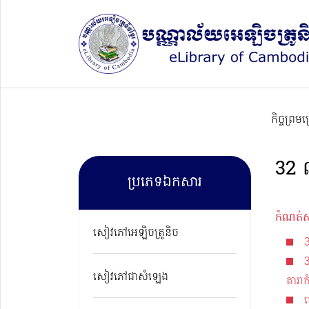
កិច្ចព្រម
32​
ប្រភេទឯកសារ
កំណត់ស
សៀវភៅអេឡិចត្រូនិច
សៀវភៅជាសំឡេង
តារាក