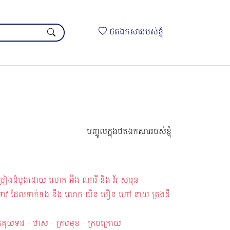
ថតឯកសាររបស់ខ្ញុំ
បញ្ចូលក្នុងថតឯកសាររបស់ខ្ញុំ
ងដំបូងដោយ លោក អ៊ឹង ណារី និង វ័រ សារុន
គុយទាវ ដែលទាក់ទង នឹង លោក យិន បឿន ហៅ នាយ ត្រងដឺ
គុយទាវ - ថាស - ក្របមុខ - ក្របក្រោយ