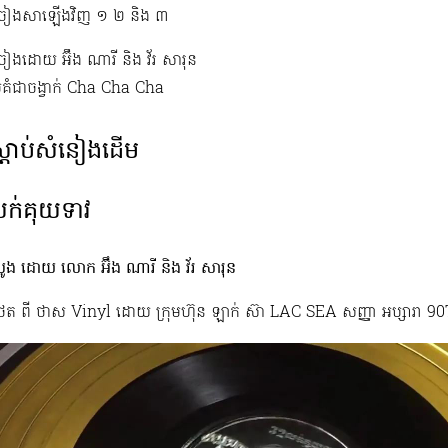
្រៀងសាឡើងវិញ ១​​ ២ និង ៣
្រៀងដោយ អ៊ឹង ណារី និង វ័រ សារុន
្រគំជាចង្វាក់ Cha Cha Cha
្ដាប់សំនៀងដើម
ក់គុយទាវ
បូង ដោយ លោក អ៊ឹង ណារី និង វ័រ សារុន
ថត ពី​ ថាស Vinyl ដោយ ក្រុមហ៊ុន ឡាក់ ស៊ា LAC SEA សញ្ញា អប្ស