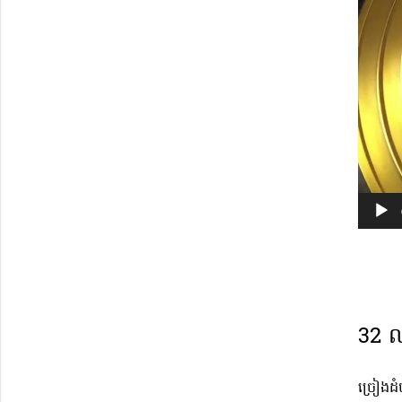
32 ល
ច្រៀងដំ