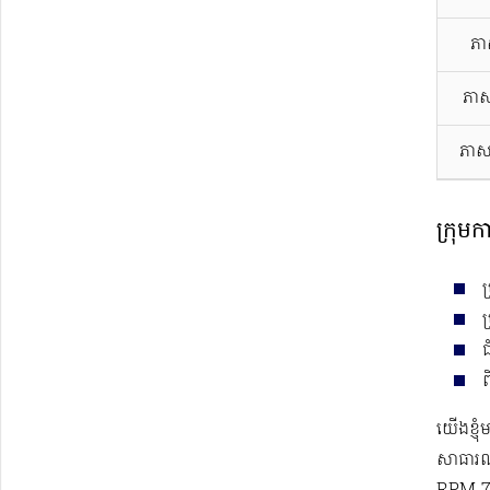
ភា
ភាស
ភាស
ក្រុមក
ប
ព
យើងខ្ញុ
សាធារណ