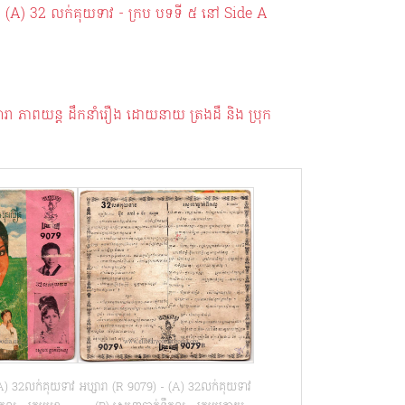
- (A) 32​ លក់គុយទាវ - ក្រប បទទី ៥ នៅ Side A
្សារា ភាពយន្ត ដឹកនាំរឿង ដោយនាយ ត្រងដឺ និង ប្រុក
(A) 32លក់គុយទាវ
អប្សារា (R 9079) - (A) 32លក់គុយទាវ