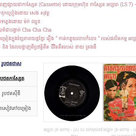
េញផ្សាយជាកាស្សែត (Cassette) ដោយក្រុមហ៊ុន កាស្សែត អប្សារា (LS 7) 
ទំនុកច្រៀងដោយ សេង សុវត្ថ
បទភ្លេងដោយ ម៉ក់ ឈួន
្រគំជាចង្វាក់ Cha Cha Cha
ម្រៀងក្នុងខ្សែភាពយន្តខ្មែរ រឿង " កាត់កន្ទុយលាបកំបោរ " របស់ផលិតកម្ម អប
 និង ដែលបង្ហាញពីប្រវត្តិពឹត ជីវិតពឹតរបស់ នាយ ត្រងដឺ
រូបថតថាស
រូបថតកាសែ្សត
រូបថតស៊ីឌី
ថតសៀវភៅចម្រៀង
អប្សារា (R 9079) - (A) 32 លក់គុយទាវ
អប្សារា (R 9079) - 