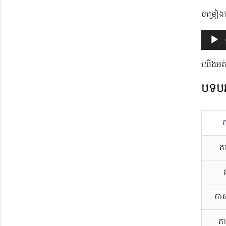
ចម្រៀង
Audio
Player
យើងអត់ម
បទបរ
ភ
ភាស
ភា