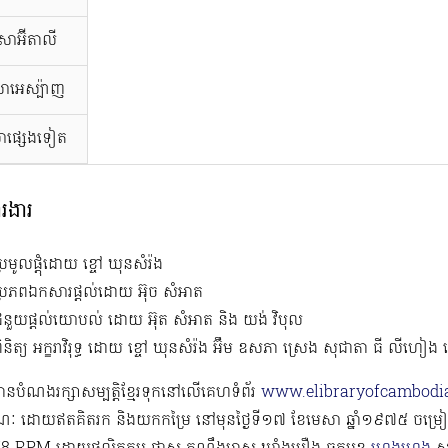
សាអ៊ីតាលី
ាអេស្ប៉ាញ
ាផ្សេងទៀត
ារងារ
្រមូលផ្ដុំដោយ ខ្ចៅ ឃុនសំរ៉ង
ប្រភពឯកសារផ្ដល់ដោយ អ៊ុច សំអាត
ជំនួយផ្ដល់យោបល់ ដោយ អ៊ុត សំអាត និង យង់ វិបុល
ិនិត្យ អក្ខរាវិរុទ្ធ ​ដោយ ខ្ចៅ ឃុនសំរ៉ង អ៊ឹម ឧសភា ស្រេង សុជាតា ធី លីហៀង
ំមានបំណងរក្សាសម្បត្តិខ្មែរទុកនៅលើគេហទំព័រ
www.elibraryofcambodia
ៈ ដោយឥតគិតរក និងយកកម្រៃ នៅមុនថ្ងៃទី១៧ ខែមេសា ឆ្នាំ១៩៧៥ ចម្