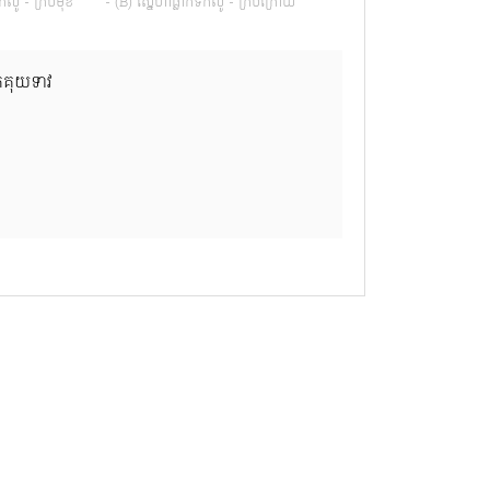
ឹកលូ - ក្របមុខ
- (B) ស្នេហាធ្លាក់ទឹកលូ - ក្របក្រោយ
់គុយទាវ