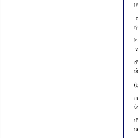
អ
​
គុ
២
​​
ចា
អើ
(ភ
៣
ចំ
បើ
ទ