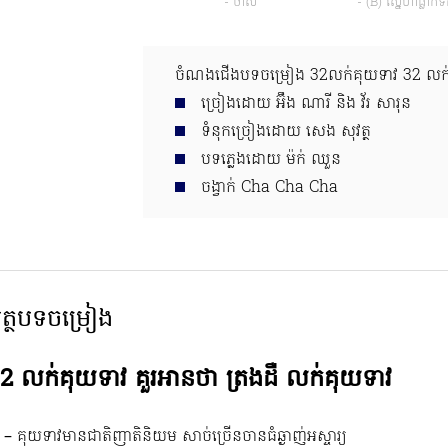
- ថាស
- (B) ស្នេហាធ្លាក់ទ
ចំណងជើងបទចម្រៀង 32លក់គុយទាវ 32​ លក
ច្រៀងដោយ អ៊ឹង ណារី និង វ័រ សារុន
ទំនុកច្រៀងដោយ សេង សុវត្ថ
បទភ្លេងដោយ ម៉ក់ ឈួន
ចង្វាក់ Cha Cha Cha
ត្ថបទចម្រៀង
2 លក់គុយទាវ គួរអានថា ត្រងដឺ លក់គុយទាវ
 – គុយទាវមានជាតិញាតិនិយម​ សាច់ច្រើនចានធំឆ្ងាញ់អស្ចារ្យ