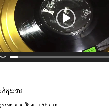
00:00
ក់គុយទាវ
បូង ដោយ លោក អ៊ឹង ណារី និង វ័រ សារុន