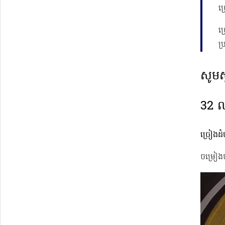
ច
ច
ប
សូមស
32 ល
ច្រៀងដំ
ចម្រៀង
Video
Player