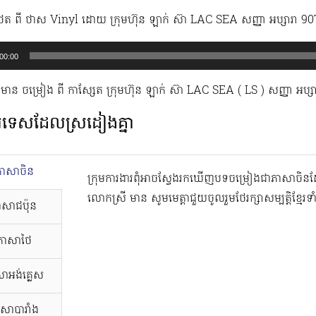
ថត ពី​ ថាស Vinyl ដោយ ក្រុមហ៊ុន ឡាក់ ស៊ា LAC SEA សញ្ញា អប្ស
00:00
ាន ចម្រៀង ពី កាសែ្សត ក្រុមហ៊ុន ឡាក់ ស៊ា LAC SEA (​ LS ) សញ្ញា អប្ស
ទេសដែលស្រដៀងគ្នា
ភាសាចិន
ក្រុមការងារពុំអាចស្វែងរកឃើញបទចម្រៀងជាភាសាច
លោកស្រី មាន សូមមេត្តាជួយចូលរួមថែរក្សាសម្បត្តិខ្មែរទ
ាសាជប៉ុន
ភាសាថៃ
ាអង់គ្លេស
សាបារាំង