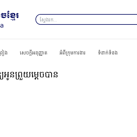
ព្រៀង
សេចក្ដីអនុញ្ញាត
អំពីក្រុមការងារ
ទំនាក់ទំនង
្យអូនព្រួយម្ដេចបាន