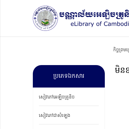
កិច្ចព្រម
មិនឧ
ប្រភេទឯកសារ
សៀវភៅអេឡិចត្រូនិច
សៀវភៅជាសំឡេង