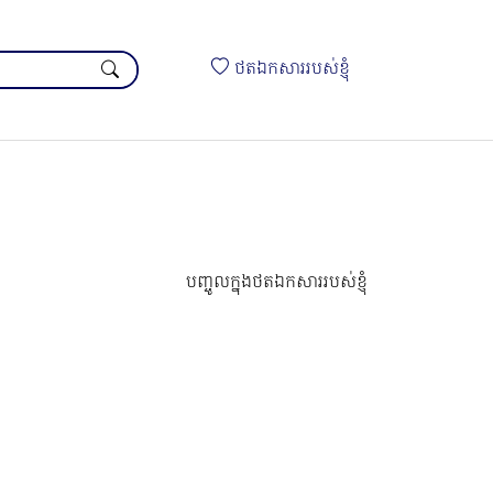
ថតឯកសាររបស់ខ្ញុំ
បញ្ចូលក្នុងថតឯកសាររបស់ខ្ញុំ