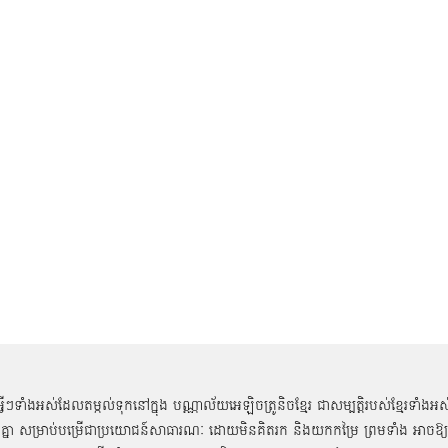
អ្វីៗទាំងអស់ដែលតម្កល់ទុកនៅក្នុង បណ្ណាល័យអេឡិចត្រូនិចខ្មែរ ជាសម្បតិ្តរបស់ខ្មែរទាំងអស
គ្នា សម្រាប់បម្រើជាប្រយោជន៍សាធារណៈ ដោយមិនគិតរក និងយកកម្រៃ ព្រមទាំង អាចឱ្យ