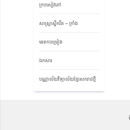
ក្របសៀវភៅ
សាស្ត្រាស្លឹករឹត – ក្រាំង
មរតកចម្រៀង
ឯកសារ
បណ្ណាល័យវិទ្យាល័យខ្មែរសករាជថ្មី​