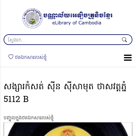
ថតឯកសាររបស់ខ្ញុំ
សង្សារកំសត់ ស៊ីន ស៊ីសាមុត ថាសវត្តភ្នំ
5112 B
បញ្ចូលក្នុងថតឯកសាររបស់ខ្ញុំ
Video
Player