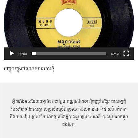
00:00
02:31
បញ្ចូលក្នុងថតឯកសាររបស់ខ្ញុំ
អ្វីៗទាំងអស់ដែលតម្កល់ទុកនៅក្នុង បណ្ណាល័យអេឡិចត្រូនិចខ្មែរ ជាសម្បតិ្ត
របស់ខ្មែរទាំងអស់គ្នា សម្រាប់បម្រើជាប្រយោជន៍សាធារណៈ ដោយមិនគិតរក
និងយកកម្រៃ ព្រមទាំង អាចឱ្យយើងខ្ញុំបានជួយប្រទេសជាតិ បានមួយភាគតូច
ផងដែរ។