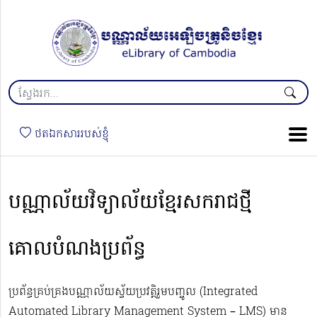
ថតឯកសាររបស់ខ្ញុំ
បណ្ណាល័យវិទ្យាល័យខ្មែរសករាជថ្មី​
គោលបំណងប្រព័ន្ធ
ប្រព័ន្ធគ្រប់គ្រងបណ្ណាល័យស្វ័យប្រវត្តិរួមបញ្ចូល (Integrated
Automated Library Management System – LMS) មាន