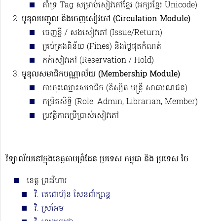
គាំទ្រ Tag សម្រាប់សៀវភៅខ្មែរ (អក្សរខ្មែរ Unicode)
មូឌុលបញ្ចូល និងចេញសៀវភៅ (Circulation Module)
ចេញខ្ចី / សងសៀវភៅ (Issue/Return)
គ្រប់គ្រងពិន័យ (Fines) និងថ្ងៃផុតកំណត់
កក់សៀវភៅ (Reservation / Hold)
មូឌុលសមាជិកបណ្ណាល័យ (Membership Module)
ការចុះឈ្មោះសមាជិក (និស្សិត មន្ត្រី សាធារណជន)
កម្រិតសិទ្ធិ (Role: Admin, Librarian, Member)
ប្រវត្តិការប្រើប្រាស់សៀវភៅ
វិទ្យាល័យនៅក្នុងខេត្តតាមព្រំដែន ប្រទេស កម្ពុជា និង ប្រទេស ថៃ
ខេត្ត ព្រះវិហារ
វិ. តេជោហ៊ុន សែនជាំក្សាន្ត
វិ. ស្រអែម