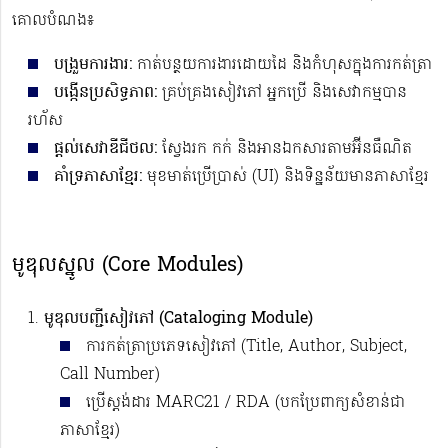
គោលបំណង៖
បង្រួមការងារ:
កាត់បន្ថយការងារដោយដៃ និងកំហុសក្នុងការកត់ត្រា
បង្កើនប្រសិទ្ធភាព:
គ្រប់គ្រងសៀវភៅ អ្នកប្រើ និងសេវាកម្មបាន
រហ័ស
ផ្តល់សេវាឌីជីថល:
ស្វែងរក កក់ និងអានឯកសារតាមអ៊ីនធឺណិត
គាំទ្រភាសាខ្មែរ:
មុខមាត់ប្រើប្រាស់ (UI) និងទិន្នន័យមានភាសាខ្មែរ
មូឌុលស្នូល (Core Modules)
មូឌុលបញ្ជីសៀវភៅ (Cataloging Module)
ការកត់ត្រាប្រភេទសៀវភៅ (Title, Author, Subject,
Call Number)
ប្រើស្តង់ដារ MARC21 / RDA (បកប្រែពាក្យសំខាន់ជា
ភាសាខ្មែរ)