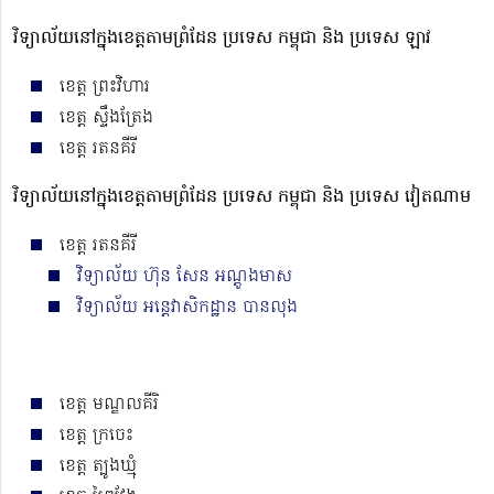
វិទ្យាល័យនៅក្នុងខេត្តតាមព្រំដែន ប្រទេស កម្ពុជា និង ប្រទេស ឡាវ
ខេត្ត ព្រះវិហារ
ខេត្ត ស្ទឹងត្រែង
ខេត្ត រតនគីរី
វិទ្យាល័យនៅក្នុងខេត្តតាមព្រំដែន ប្រទេស កម្ពុជា និង ប្រទេស វៀតណាម
ខេត្ត រតនគីរី
វិទ្យាល័យ ហ៊ុន សែន អណ្ដូងមាស
វិទ្យាល័យ អន្តេវាសិកដ្ឋាន បានលុង
ខេត្ត មណ្ឌលគីរិ
ខេត្ត ក្រចេះ
ខេត្ត ត្បូងឃ្មុំ