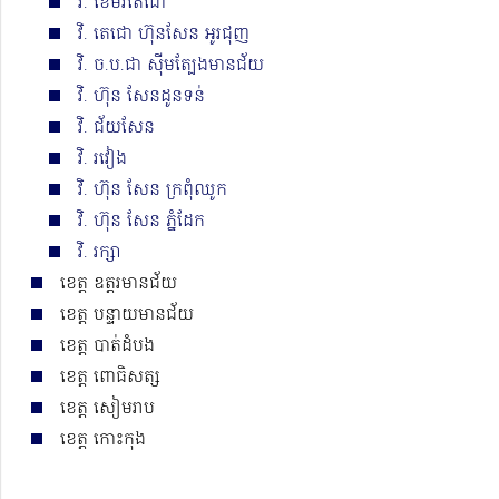
វិ. ខេមរតេជោ
វិ. តេជោ ហ៊ុនសែន អូរជុញ
វិ. ច.ប.ជា ស៊ីមត្បែងមានជ័យ
វិ. ហ៊ុន សែនដូនទន់
វិ. ជ័យសែន
វិ. រវៀង
វិ. ហ៊ុន សែន ក្រពុំឈូក
វិ. ហ៊ុន សែន ភ្នំដែក
វិ. រក្សា
ខេត្ត ឧត្តរមានជ័យ
ខេត្ត បន្ទាយមានជ័យ
ខេត្ត បាត់ដំបង
ខេត្ត ពោធិសត្ស
ខេត្ត សៀមរាប
ខេត្ត កោះកុង