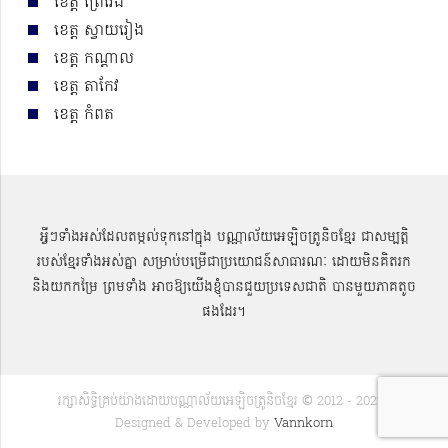
ខេត្ត ព្រៃវែង
ខេត្ត ស្វាយរៀង
ខេត្ត កណ្ដាល
ខេត្ត តាកែវ
ខេត្ត កំពត
អ្វីៗទាំងអស់ដែលតម្កល់ទុកនៅក្នុង បណ្ណាល័យអេឡិចត្រូនិចខ្មែរ ជាសម្បតិ្ត
របស់ខ្មែរទាំងអស់គ្នា សម្រាប់បម្រើជាប្រយោជន៍សាធារណៈ ដោយមិនគិតរក
និងយកកម្រៃ ព្រមទាំង អាចឱ្យយើងខ្ញុំបានជួយប្រទេសជាតិ បានមួយភាគតូច
ផងដែរ។
រក្សាសិទ្ធិគ្រប់យ៉ាងដោយបណ្ណាល័យអេឡិចត្រូនិចខ្មែរ © 2012 - 2022 |
Designed & Developed by
Vannkorn