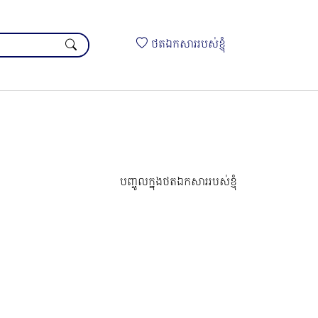
ថតឯកសាររបស់ខ្ញុំ
បញ្ចូលក្នុងថតឯកសាររបស់ខ្ញុំ