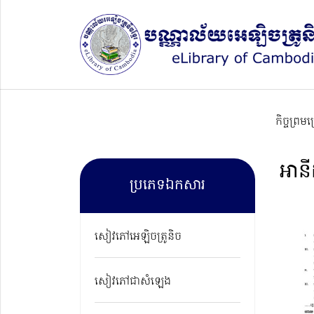
កិច្ចព្រម
អានីដ
ប្រភេទឯកសារ
សៀវភៅអេឡិចត្រូនិច
សៀវភៅជាសំឡេង