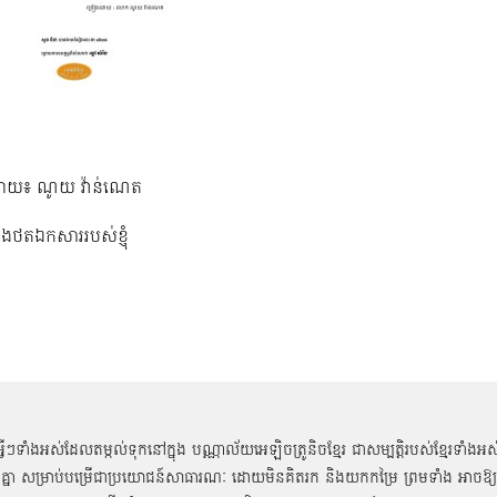
ោយ៖ ណូយ វ៉ាន់ណេត
នុងថតឯកសាររបស់ខ្ញុំ
អ្វីៗទាំងអស់ដែលតម្កល់ទុកនៅក្នុង បណ្ណាល័យអេឡិចត្រូនិចខ្មែរ ជាសម្បតិ្តរបស់ខ្មែរទាំងអស
គ្នា សម្រាប់បម្រើជាប្រយោជន៍សាធារណៈ ដោយមិនគិតរក និងយកកម្រៃ ព្រមទាំង អាចឱ្យ