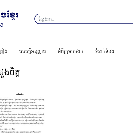
ព្រៀង
សេចក្ដីអនុញ្ញាត
អំពីក្រុមការងារ
ទំនាក់ទំនង
ួងចិត្ត