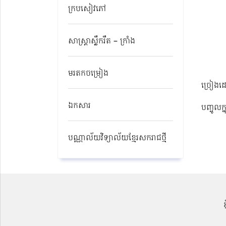
ក្របសៀវភៅ
សាស្ត្រាស្លឹករឹត – ក្រាំង
មរតកចម្រៀង
ច្រៀងដ
ឯកសារ
បញ្ចូលក្
បណ្ណាល័យវិទ្យាល័យខ្មែរសករាជថ្មី​