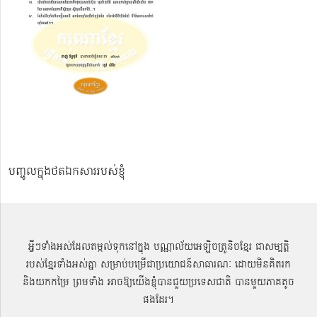
បញ្ចូលក្នុងថតឯកសាររបស់ខ្ញុំ
អ្វីៗទាំងអស់ដែលតម្កល់ទុកនៅក្នុង បណ្ណាល័យអេឡិចត្រូនិចខ្មែរ ជាសម្បតិ្ត
របស់ខ្មែរទាំងអស់គ្នា សម្រាប់បម្រើជាប្រយោជន៍សាធារណៈ ដោយមិនគិតរក
និងយកកម្រៃ ព្រមទាំង អាចឱ្យយើងខ្ញុំបានជួយប្រទេសជាតិ បានមួយភាគតូច
ផងដែរ។