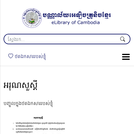
ថតឯកសាររបស់ខ្ញុំ
អរុណសួស្តី
បញ្ចូលក្នុងថតឯកសាររបស់ខ្ញុំ