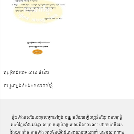
ច្រៀងដោយ៖ សាន ផានិត
បញ្ចូលក្នុងថតឯកសាររបស់ខ្ញុំ
អ្វីៗទាំងអស់ដែលតម្កល់ទុកនៅក្នុង បណ្ណាល័យអេឡិចត្រូនិចខ្មែរ ជាសម្បតិ្ត
របស់ខ្មែរទាំងអស់គ្នា សម្រាប់បម្រើជាប្រយោជន៍សាធារណៈ ដោយមិនគិតរក
និងយកកម្រៃ ព្រមទាំង អាចឱ្យយើងខ្ញុំបានជួយប្រទេសជាតិ បានមួយភាគតូច