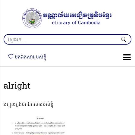
ថតឯកសាររបស់ខ្ញុំ
alright
បញ្ចូលក្នុងថតឯកសាររបស់ខ្ញុំ