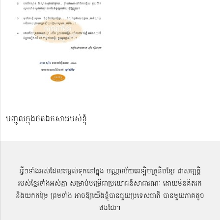
បញ្ចូលក្នុងថតឯកសាររបស់ខ្ញុំ
អ្វីៗទាំងអស់ដែលតម្កល់ទុកនៅក្នុង បណ្ណាល័យអេឡិចត្រូនិចខ្មែរ ជាសម្បតិ្ត
របស់ខ្មែរទាំងអស់គ្នា សម្រាប់បម្រើជាប្រយោជន៍សាធារណៈ ដោយមិនគិតរក
និងយកកម្រៃ ព្រមទាំង អាចឱ្យយើងខ្ញុំបានជួយប្រទេសជាតិ បានមួយភាគតូច
ផងដែរ។