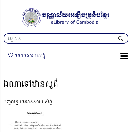
ថតឯកសាររបស់ខ្ញុំ
ឯណាទៅឋានសួគ៌
បញ្ចូលក្នុងថតឯកសាររបស់ខ្ញុំ