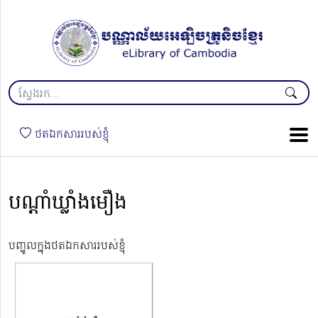
ថតឯកសាររបស់ខ្ញុំ
បណ្ដាំឃ្លាំងមឿង
បញ្ចូលក្នុងថតឯកសាររបស់ខ្ញុំ