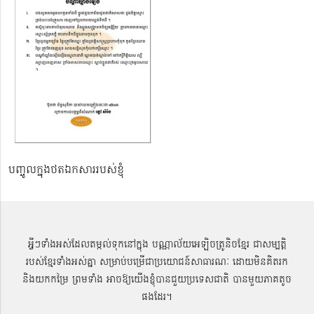
បញ្ចូលក្នុងថតឯកសាររបស់ខ្ញុំ
អ្វីៗទាំងអស់ដែលតម្កល់ទុកនៅក្នុង បណ្ណាល័យអេឡិចត្រូនិចខ្មែរ ជាសម្បតិ្ត
របស់ខ្មែរទាំងអស់គ្នា សម្រាប់បម្រើជាប្រយោជន៍សាធារណៈ ដោយមិនគិតរក
និងយកកម្រៃ ព្រមទាំង អាចឱ្យយើងខ្ញុំបានជួយប្រទេសជាតិ បានមួយភាគតូច
ផងដែរ។