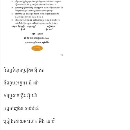
និពន្ធទំនុកច្រៀង៖ អ៊ុំ ដរ៉ា
និពន្ធបទភ្លេង៖ អ៊ុំ ដរ៉ា
សម្រួលតន្ត្រី៖ អ៊ុំ ដរ៉ា
ចង្វាក់ភ្លេង៖ សារ៉ាវ៉ាន់
ច្រៀងដោយ៖ លោក អ៊ឹង ណារី