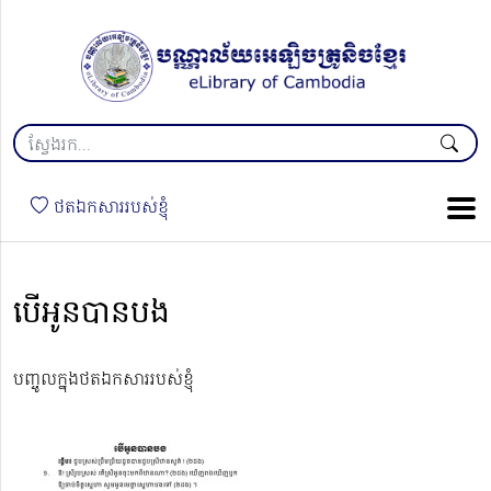
ថតឯកសាររបស់ខ្ញុំ
បើអូនបានបង
បញ្ចូលក្នុងថតឯកសាររបស់ខ្ញុំ