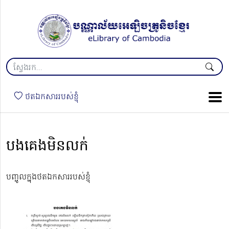
ថតឯកសាររបស់ខ្ញុំ
បងគេងមិនលក់
បញ្ចូលក្នុងថតឯកសាររបស់ខ្ញុំ