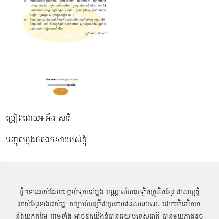
ច្រៀងដោយ៖ អ៊ឹង សារី
បញ្ចូលក្នុងថតឯកសាររបស់ខ្ញុំ
អ្វីៗទាំងអស់ដែលតម្កល់ទុកនៅក្នុង បណ្ណាល័យអេឡិចត្រូនិចខ្មែរ ជាសម្បតិ្ត
របស់ខ្មែរទាំងអស់គ្នា សម្រាប់បម្រើជាប្រយោជន៍សាធារណៈ ដោយមិនគិតរក
និងយកកម្រៃ ព្រមទាំង អាចឱ្យយើងខ្ញុំបានជួយប្រទេសជាតិ បានមួយភាគតូច