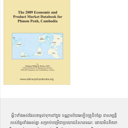
អ្វីៗទាំងអស់ដែលតម្កល់ទុកនៅក្នុង បណ្ណាល័យអេឡិចត្រូនិចខ្មែរ ជាសម្បតិ្ត
របស់ខ្មែរទាំងអស់គ្នា សម្រាប់បម្រើជាប្រយោជន៍សាធារណៈ ដោយមិនគិតរក