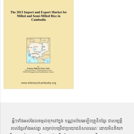
អ្វីៗទាំងអស់ដែលតម្កល់ទុកនៅក្នុង បណ្ណាល័យអេឡិចត្រូនិចខ្មែរ ជាសម្បតិ្ត
របស់ខ្មែរទាំងអស់គ្នា សម្រាប់បម្រើជាប្រយោជន៍សាធារណៈ ដោយមិនគិតរក