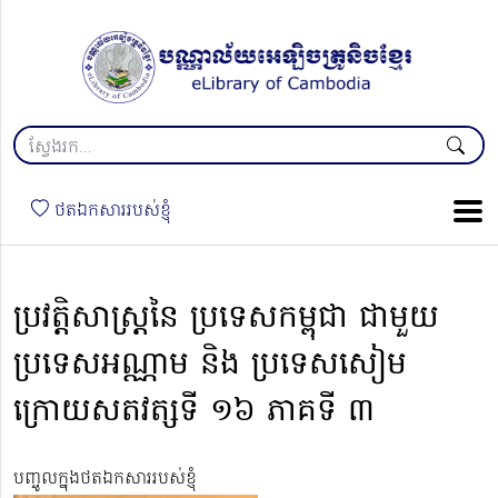
ថតឯកសាររបស់ខ្ញុំ
ប្រវត្តិសាស្ត្រនៃ ប្រទេសកម្ពុជា ជាមួយ
ប្រទេសអណ្ណាម និង ប្រទេសសៀម
ក្រោយសតវត្សទី ១៦ ភាគទី ៣
បញ្ចូលក្នុងថតឯកសាររបស់ខ្ញុំ