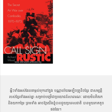
អ្វីៗទាំងអស់ដែលតម្កល់ទុកនៅក្នុង បណ្ណាល័យអេឡិចត្រូនិចខ្មែរ ជាសម្បតិ្ត
របស់ខ្មែរទាំងអស់គ្នា សម្រាប់បម្រើជាប្រយោជន៍សាធារណៈ ដោយមិនគិតរក
និងយកកម្រៃ ព្រមទាំង អាចឱ្យយើងខ្ញុំបានជួយប្រទេសជាតិ បានមួយភាគតូច
ផងដែរ។