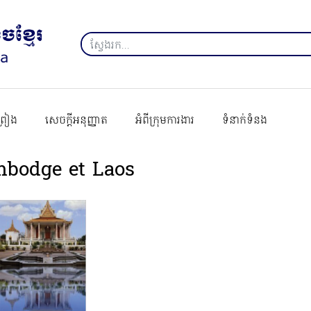
ព្រៀង
សេចក្ដីអនុញ្ញាត
អំពីក្រុមការងារ
ទំនាក់ទំនង
bodge et Laos