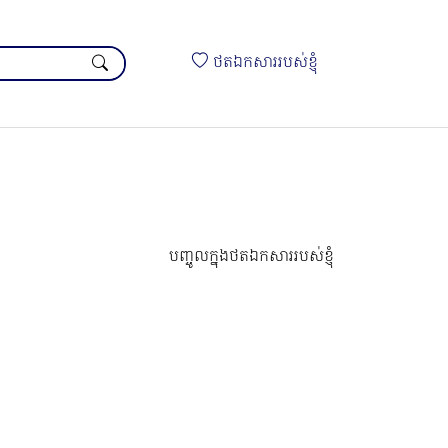
ថតឯកសាររបស់ខ្ញុំ
បញ្ចូលក្នុងថតឯកសាររបស់ខ្ញុំ