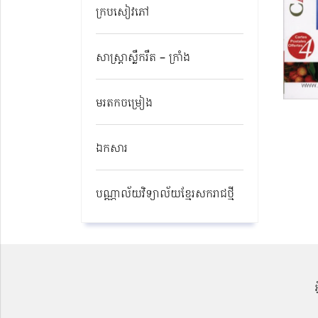
ក្របសៀវភៅ
សាស្ត្រាស្លឹករឹត – ក្រាំង
មរតកចម្រៀង
ឯកសារ
បណ្ណាល័យវិទ្យាល័យខ្មែរសករាជថ្មី​