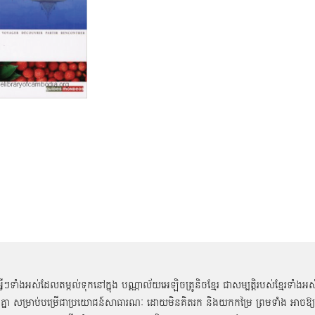
អ្វីៗទាំងអស់ដែលតម្កល់ទុកនៅក្នុង បណ្ណាល័យអេឡិចត្រូនិចខ្មែរ ជាសម្បតិ្តរបស់ខ្មែរទាំងអស
គ្នា សម្រាប់បម្រើជាប្រយោជន៍សាធារណៈ ដោយមិនគិតរក និងយកកម្រៃ ព្រមទាំង អាចឱ្យ