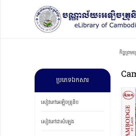
កិច្ចព្រម
Cam
ប្រភេទឯកសារ
សៀវភៅអេឡិចត្រូនិច
សៀវភៅជាសំឡេង