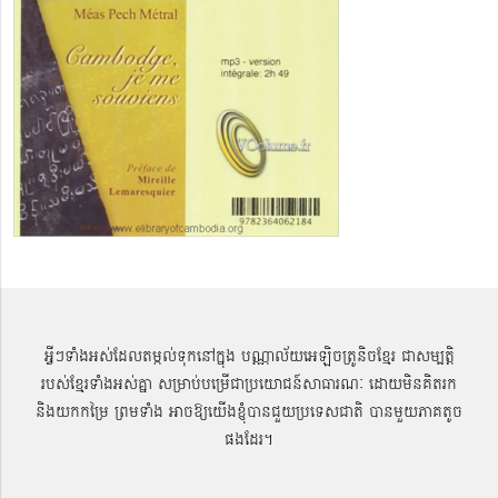
អ្វីៗទាំងអស់ដែលតម្កល់ទុកនៅក្នុង បណ្ណាល័យអេឡិចត្រូនិចខ្មែរ ជាសម្បតិ្ត
របស់ខ្មែរទាំងអស់គ្នា សម្រាប់បម្រើជាប្រយោជន៍សាធារណៈ ដោយមិនគិតរក
និងយកកម្រៃ ព្រមទាំង អាចឱ្យយើងខ្ញុំបានជួយប្រទេសជាតិ បានមួយភាគតូច
ផងដែរ។