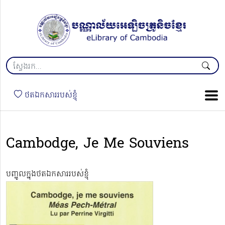
ថតឯកសាររបស់ខ្ញុំ
Cambodge, Je Me Souviens
បញ្ចូលក្នុងថតឯកសាររបស់ខ្ញុំ