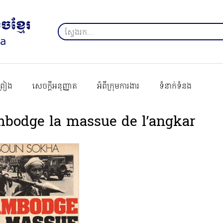
ព្រៀង
សេចក្ដីអនុញ្ញាត
អំពីក្រុមការងារ
ទំនាក់ទំនង
bodge la massue de l’angkar