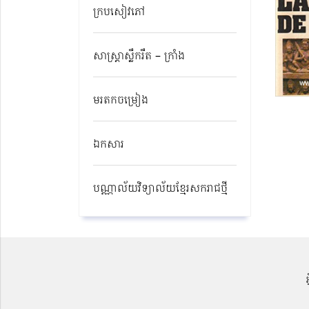
ក្របសៀវភៅ
សាស្ត្រាស្លឹករឹត – ក្រាំង
មរតកចម្រៀង
ឯកសារ
បណ្ណាល័យវិទ្យាល័យខ្មែរសករាជថ្មី​