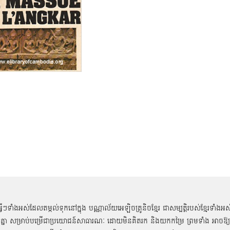
អ្វីៗទាំងអស់ដែលតម្កល់ទុកនៅក្នុង បណ្ណាល័យអេឡិចត្រូនិចខ្មែរ ជាសម្បតិ្តរបស់ខ្មែរទាំងអស
គ្នា សម្រាប់បម្រើជាប្រយោជន៍សាធារណៈ ដោយមិនគិតរក និងយកកម្រៃ ព្រមទាំង អាចឱ្យ