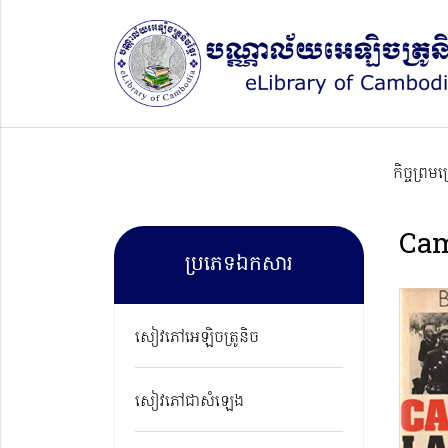
កិច្ចព្រម
Cam
ប្រភេទឯកសារ
សៀវភៅអេឡិចត្រូនិច
សៀវភៅជាសំឡេង