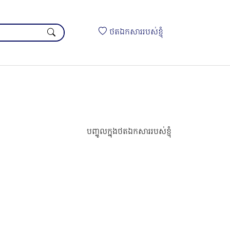
ថតឯកសាររបស់ខ្ញុំ
បញ្ចូលក្នុងថតឯកសាររបស់ខ្ញុំ