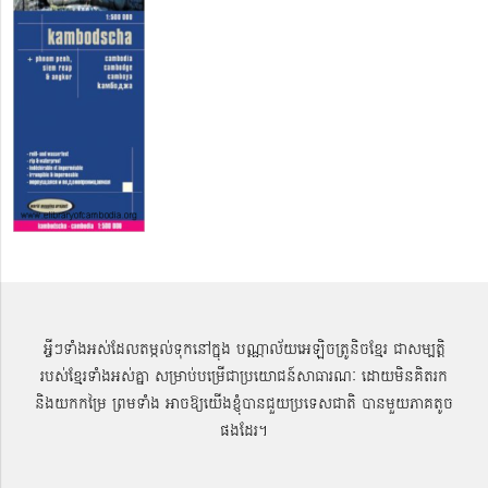
អ្វីៗទាំងអស់ដែលតម្កល់ទុកនៅក្នុង បណ្ណាល័យអេឡិចត្រូនិចខ្មែរ ជាសម្បតិ្ត
របស់ខ្មែរទាំងអស់គ្នា សម្រាប់បម្រើជាប្រយោជន៍សាធារណៈ ដោយមិនគិតរក
និងយកកម្រៃ ព្រមទាំង អាចឱ្យយើងខ្ញុំបានជួយប្រទេសជាតិ បានមួយភាគតូច
ផងដែរ។