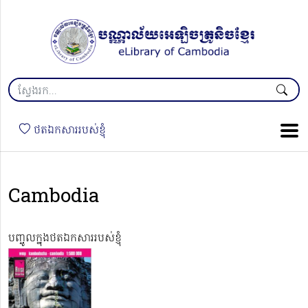
ថតឯកសាររបស់ខ្ញុំ
Cambodia
បញ្ចូលក្នុងថតឯកសាររបស់ខ្ញុំ