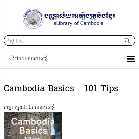
ថតឯកសាររបស់ខ្ញុំ
Cambodia Basics – 101 Tips
បញ្ចូលក្នុងថតឯកសាររបស់ខ្ញុំ