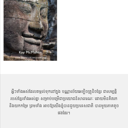
អ្វីៗទាំងអស់ដែលតម្កល់ទុកនៅក្នុង បណ្ណាល័យអេឡិចត្រូនិចខ្មែរ ជាសម្បតិ្ត
របស់ខ្មែរទាំងអស់គ្នា សម្រាប់បម្រើជាប្រយោជន៍សាធារណៈ ដោយមិនគិតរក
និងយកកម្រៃ ព្រមទាំង អាចឱ្យយើងខ្ញុំបានជួយប្រទេសជាតិ បានមួយភាគតូច
ផងដែរ។