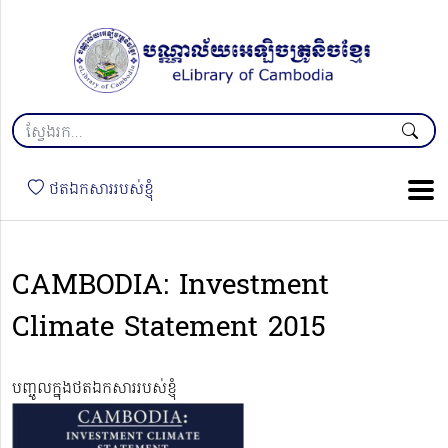
ថតឯកសាររបស់ខ្ញុំ
CAMBODIA: Investment
Climate Statement 2015
បញ្ចូលក្នុងថតឯកសាររបស់ខ្ញុំ