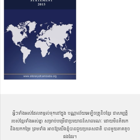
អ្វីៗទាំងអស់ដែលតម្កល់ទុកនៅក្នុង បណ្ណាល័យអេឡិចត្រូនិចខ្មែរ ជាសម្បតិ្ត
របស់ខ្មែរទាំងអស់គ្នា សម្រាប់បម្រើជាប្រយោជន៍សាធារណៈ ដោយមិនគិតរក
និងយកកម្រៃ ព្រមទាំង អាចឱ្យយើងខ្ញុំបានជួយប្រទេសជាតិ បានមួយភាគតូច
ផងដែរ។