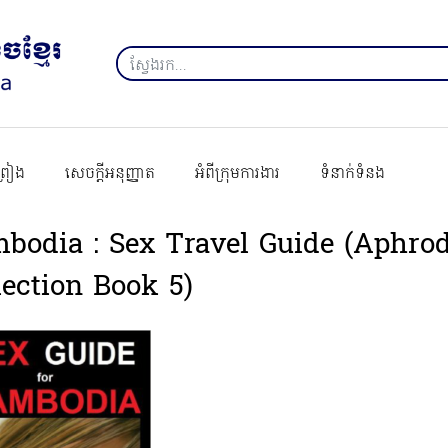
ព្រៀង
សេចក្ដីអនុញ្ញាត
អំពីក្រុមការងារ
ទំនាក់ទំនង
bodia : Sex Travel Guide (Aphrod
lection Book 5)