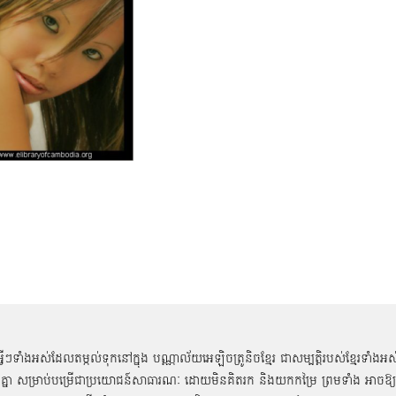
អ្វីៗទាំងអស់ដែលតម្កល់ទុកនៅក្នុង បណ្ណាល័យអេឡិចត្រូនិចខ្មែរ ជាសម្បតិ្តរបស់ខ្មែរទាំងអស
គ្នា សម្រាប់បម្រើជាប្រយោជន៍សាធារណៈ ដោយមិនគិតរក និងយកកម្រៃ ព្រមទាំង អាចឱ្យ