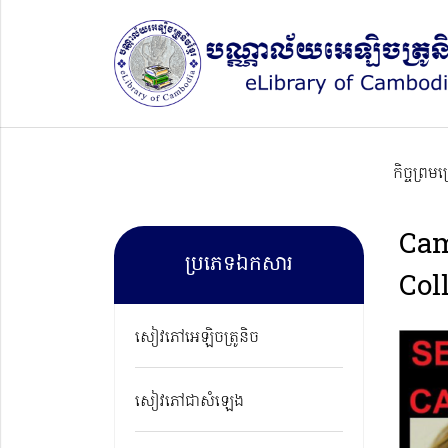
កិច្ចព្រម
Cam
ប្រភេទឯកសារ
Col
សៀវភៅអេឡិចត្រូនិច
សៀវភៅជាសំឡេង