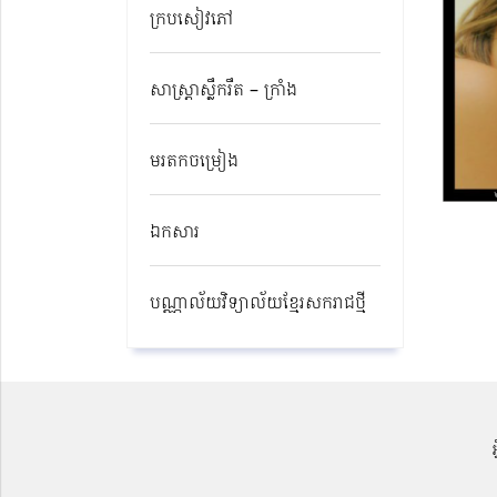
ក្របសៀវភៅ
សាស្ត្រាស្លឹករឹត – ក្រាំង
មរតកចម្រៀង
ឯកសារ
បណ្ណាល័យវិទ្យាល័យខ្មែរសករាជថ្មី​