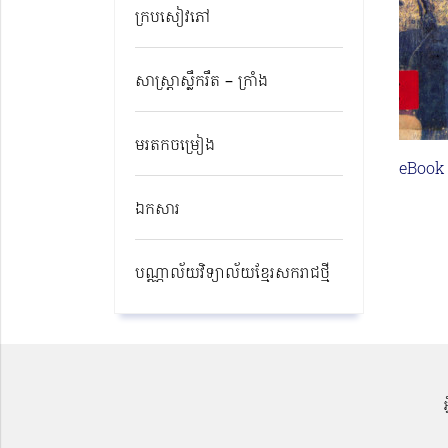
ក្របសៀវភៅ
សាស្ត្រាស្លឹករឹត – ក្រាំង
មរតកចម្រៀង
eBook
ឯកសារ
បណ្ណាល័យវិទ្យាល័យខ្មែរសករាជថ្មី​