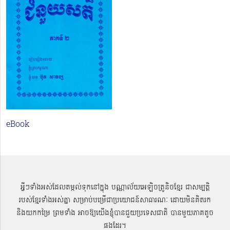
eBook
អ្វីៗទាំងអស់ដែលតម្កល់ទុកនៅក្នុង បណ្ណាល័យអេឡិចត្រូនិចខ្មែរ ជាសម្បតិ្ត
របស់ខ្មែរទាំងអស់គ្នា សម្រាប់បម្រើជាប្រយោជន៍សាធារណៈ ដោយមិនគិតរក
និងយកកម្រៃ ព្រមទាំង អាចឱ្យយើងខ្ញុំបានជួយប្រទេសជាតិ បានមួយភាគតូច
ផងដែរ។