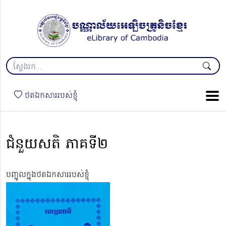
ថតឯកសាររបស់ខ្ញុំ
ជំនួយសតិ ភាគទី២
បញ្ចូលក្នុងថតឯកសាររបស់ខ្ញុំ