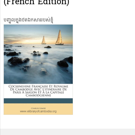
(French Edition)
បញ្ចូលក្នុងថតឯកសាររបស់ខ្ញុំ