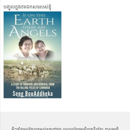
បញ្ចូលក្នុងថតឯកសាររបស់ខ្ញុំ
អ្វីៗទាំងអស់ដែលតម្កល់ទុកនៅក្នុង បណ្ណាល័យអេឡិចត្រូនិចខ្មែរ ជាសម្បតិ្ត