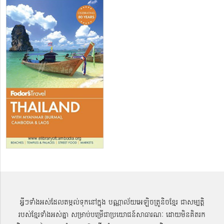
អ្វីៗទាំងអស់ដែលតម្កល់ទុកនៅក្នុង បណ្ណាល័យអេឡិចត្រូនិចខ្មែរ ជាសម្បតិ្ត
របស់ខ្មែរទាំងអស់គ្នា សម្រាប់បម្រើជាប្រយោជន៍សាធារណៈ ដោយមិនគិតរក