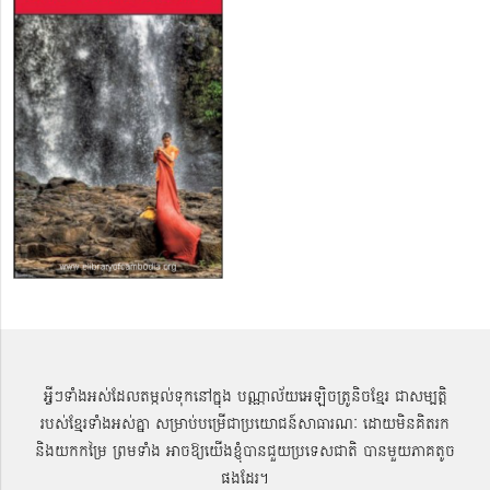
អ្វីៗទាំងអស់ដែលតម្កល់ទុកនៅក្នុង បណ្ណាល័យអេឡិចត្រូនិចខ្មែរ ជាសម្បតិ្ត
របស់ខ្មែរទាំងអស់គ្នា សម្រាប់បម្រើជាប្រយោជន៍សាធារណៈ ដោយមិនគិតរក
និងយកកម្រៃ ព្រមទាំង អាចឱ្យយើងខ្ញុំបានជួយប្រទេសជាតិ បានមួយភាគតូច
ផងដែរ។