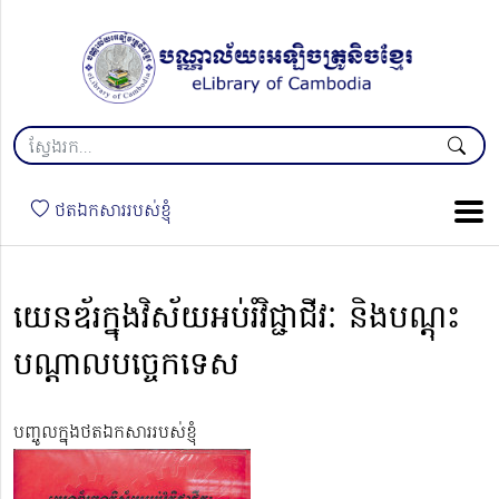
ថតឯកសាររបស់ខ្ញុំ
យេនឌ័រក្នុងវិស័យអប់រំវិជ្ជាជីវៈ និងបណ្តុះ
បណ្តាលបច្ចេកទេស
បញ្ចូលក្នុងថតឯកសាររបស់ខ្ញុំ