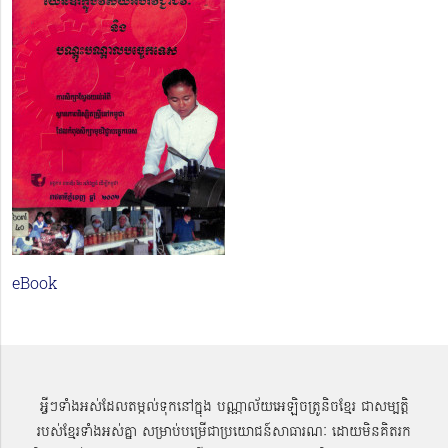
eBook
អ្វីៗទាំងអស់ដែលតម្កល់ទុកនៅក្នុង បណ្ណាល័យអេឡិចត្រូនិចខ្មែរ ជាសម្បតិ្ត
របស់ខ្មែរទាំងអស់គ្នា សម្រាប់បម្រើជាប្រយោជន៍សាធារណៈ ដោយមិនគិតរក